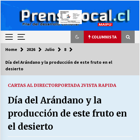
Skip
to
content
COLUMNISTA
Home
2026
Julio
8
COLUMNISTA
Día del Arándano y la producción de este fruto en el
desierto
Ya se ordenaron las cuentas de luz… ¿Y
cuándo van a bajar?
03/08/2026
CARTAS AL DIRECTOR
PORTADA 2
VISTA RAPIDA
Día del Arándano y la
LA DC POR SIEMPRE.RECORDANDO 69 AÑOS DE
HISTORIA
producción de este fruto en
28/07/2026
el desierto
“ORGULLOSOS DE SER DC” SALUDA EL
CUMPLEAÑOS 69