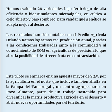
Hemos evaluado 26 variedades bajo fertirriego de alta
eficiencia y bioestimulantes microalgales, en cultivo a
Releyendo la Rerum Novarum a 135 años. “La
cielo abierto y bajo sombreo, para validar qué genética se
cuestión social hoy”.
adapta mejor al desierto.
16/05/2026
Los resultados han sido notables: en el Predio Agrícola
S.O.S. a los ricos, Save Our Souls (Salvar
Orlando Ramos logramos esa producción anual, gracias
Nuestras Almas)
a las condiciones trabajadas junto a la comunidad y al
30/04/2026
conocimiento de SQM en agricultura de precisión, lo que
abre la posibilidad de ofrecer fruta en contraestación.
¿Asesores con doble sueldo?
18/04/2026
Este piloto se enmarca en una apuesta mayor de SQM por
la agricultura en el norte, que incluye también alfalfa en
Chile y sus segmentos de la riqueza
la Pampa del Tamarugal y un centro agropecuario en
06/04/2026
Pozo Almonte, parte de un trabajo sostenido para
diversificar la matriz productiva agrícola en el desierto y
abrir nuevas oportunidades para el territorio.