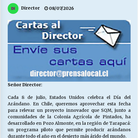
27/07/2026
Director
08/07/2026
MUNICIPALIDAD, TRABAJADORES, CLIMA
LABORAL:
13/07/2026
Escuela hospitalaria El Carmen de Maipu.
25/06/2026
¿Qué habrían dicho?
23/06/2026
Señor Director:
Cada 8 de julio, Estados Unidos celebra el Día del
VOLVER A SER ALTERNATIVA
Arándano. En Chile, queremos aprovechar esta fecha
16/06/2026
para relevar un proyecto innovador que SQM, junto a
comunidades de la Colonia Agrícola de Pintados, ha
desarrollado en Pozo Almonte, en la región de Tarapacá:
MUNICIPALIDADES, HONORARIOS, DESPIDOS
un programa piloto que permite producir arándanos
28/05/2026
durante todo el año en el desierto más árido del mundo.