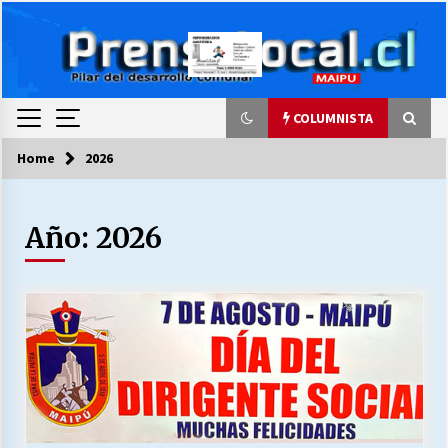
Skip
to
content
COLUMNISTA
Home
2026
COLUMNISTA
Año:
2026
Ya se ordenaron las cuentas de luz… ¿Y
cuándo van a bajar?
03/08/2026
LA DC POR SIEMPRE.RECORDANDO 69 AÑOS DE
HISTORIA
28/07/2026
“ORGULLOSOS DE SER DC” SALUDA EL
CUMPLEAÑOS 69