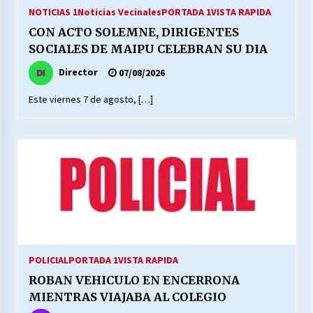
27/07/2026
NOTICIAS 1
Noticias Vecinales
PORTADA 1
VISTA RAPIDA
CON ACTO SOLEMNE, DIRIGENTES
MUNICIPALIDAD, TRABAJADORES, CLIMA
SOCIALES DE MAIPU CELEBRAN SU DIA
LABORAL:
13/07/2026
Director
07/08/2026
Este viernes 7 de agosto, […]
Escuela hospitalaria El Carmen de Maipu.
25/06/2026
¿Qué habrían dicho?
23/06/2026
VOLVER A SER ALTERNATIVA
16/06/2026
POLICIAL
PORTADA 1
VISTA RAPIDA
ROBAN VEHICULO EN ENCERRONA
MUNICIPALIDADES, HONORARIOS, DESPIDOS
MIENTRAS VIAJABA AL COLEGIO
28/05/2026