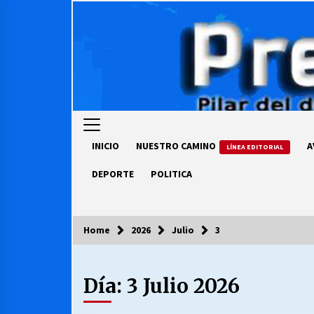
Skip
to
content
INICIO
NUESTRO CAMINO
A
LÍNEA EDITORIAL
DEPORTE
POLITICA
Home
2026
Julio
3
COLUMNISTA
Día:
3 Julio 2026
Ya se ordenaron las cuentas de
luz… ¿Y cuándo van a bajar?
03/08/2026