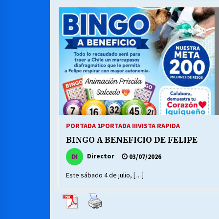
MUNICIPALIDAD, TRABAJADORES,
CLIMA LABORAL:
13/07/2026
VOLVER A SER ALTERNATIVA
16/06/2026
S.O.S. a los ricos, Save Our Souls
(Salvar Nuestras Almas)
PORTADA 1
PORTADA III
VISTA RAPIDA
30/04/2026
BINGO A BENEFICIO DE FELIPE
Director
03/07/2026
Este sábado 4 de julio, […]