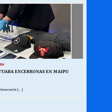
¿Qué habrían dicho?
23/06/2026
Releyendo la Rerum Novarum a 135
años. “La cuestión social hoy”.
16/05/2026
Chile y sus segmentos de la riqueza
06/04/2026
IDA
TUABA ENCERRONAS EN MAIPU
erteneciente […]