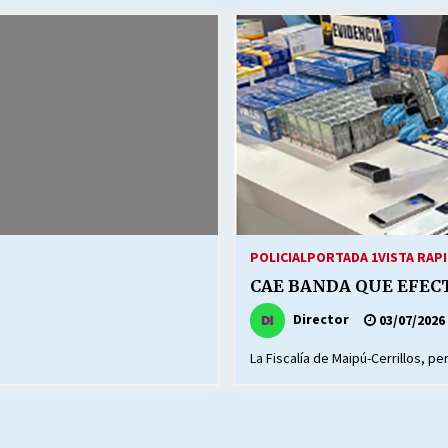
Escuela hospitalaria El Carmen de
Maipu.
25/06/2026
MUNICIPALIDADES, HONORARIOS,
DESPIDOS
28/05/2026
¿Asesores con doble sueldo?
18/04/2026
POLICIAL
PORTADA 1
VISTA RAP
CAE BANDA QUE EFEC
Director
03/07/2026
La Fiscalía de Maipú-Cerrillos, p