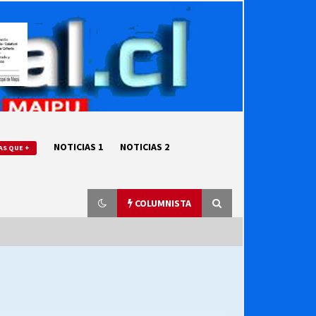
NOTICIAS 1
NOTICIAS 2
AS QUE +
COLUMNISTA
“ORGULLOSOS DE SER DC” SALUDA
EL CUMPLEAÑOS 69
27/07/2026