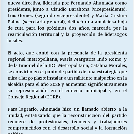
nueva directiva, liderada por Fernando Ahumada como
presidente, junto a Claudio Barahona (vicepresidente),
Luis Gómez (segundo vicepresidente) y María Cristina
Releyendo la Rerum Novarum a 135 años. “La
Palma (secretaria general), delineó una ambiciosa hoja
cuestión social hoy”.
de ruta para los próximos dos años, marcada por la
16/05/2026
rearticulación territorial y la proyección de liderazgos
locales.
S.O.S. a los ricos, Save Our Souls (Salvar
Nuestras Almas)
El acto, que contó con la presencia de la presidenta
30/04/2026
regional metropolitana, María Margarita Indo Romo, y
de la timonel de la JDC Metropolitana, Catalina Morales,
se convirtió en el punto de partida de una estrategia que
¿Asesores con doble sueldo?
mira a largo plazo: instalar a un militante maipucino en la
18/04/2026
alcaldía para el año 2028 y aumentar significativamente
su representación en el concejo municipal y en el
Consejo Regional (CORE).
Chile y sus segmentos de la riqueza
06/04/2026
Para lograrlo, Ahumada hizo un llamado abierto a la
unidad, enfatizando que la reconstrucción del partido
requiere de profesionales, técnicos y trabajadores
comprometidos con el desarrollo social y la formación