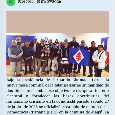
27/07/2026
Director
01/07/2026
MUNICIPALIDAD, TRABAJADORES, CLIMA
LABORAL:
13/07/2026
Escuela hospitalaria El Carmen de Maipu.
25/06/2026
¿Qué habrían dicho?
23/06/2026
Bajo la presidencia de Fernando Ahumada Lorca, la
VOLVER A SER ALTERNATIVA
nueva mesa comunal de la falange asume un mandato de
16/06/2026
dos años con el ambicioso objetivo de recuperar terreno
electoral y fortalecer las bases doctrinarias del
humanismo cristiano en la comuna.
El pasado sábado 27
de junio de 2026 se oficializó el cambio de mando de la
MUNICIPALIDADES, HONORARIOS, DESPIDOS
Democracia Cristiana (PDC) en la comuna de Maipú. La
28/05/2026