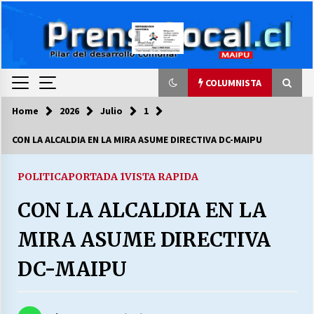
Skip
to
content
COLUMNISTA
Home
2026
Julio
1
COLUMNISTA
CON LA ALCALDIA EN LA MIRA ASUME DIRECTIVA DC-MAIPU
Ya se ordenaron las cuentas de luz… ¿Y
cuándo van a bajar?
POLITICA
PORTADA 1
VISTA RAPIDA
03/08/2026
CON LA ALCALDIA EN LA
LA DC POR SIEMPRE.RECORDANDO 69 AÑOS DE
MIRA ASUME DIRECTIVA
HISTORIA
28/07/2026
DC-MAIPU
“ORGULLOSOS DE SER DC” SALUDA EL
CUMPLEAÑOS 69