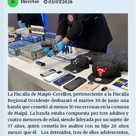
27/07/2026
Director
03/07/2026
MUNICIPALIDAD, TRABAJADORES, CLIMA
LABORAL:
13/07/2026
Escuela hospitalaria El Carmen de Maipu.
25/06/2026
¿Qué habrían dicho?
23/06/2026
La Fiscalía de Maipú-Cerrillos, perteneciente a la Fiscalía
VOLVER A SER ALTERNATIVA
Regional Occidente desbarató el martes 30 de junio una
16/06/2026
banda que cometió al menos 10 encerronas en la comuna
de Maipú. La banda estaba compuesta por tres adultos y
cuatro menores de edad, siendo liderada por un sujeto de
37 años, quien cometía los asaltos con su hijo 20 años
MUNICIPALIDADES, HONORARIOS, DESPIDOS
menor que él. Los detenidos, tres de ellos adolescentes,
28/05/2026