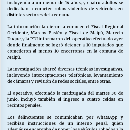
incluyendo a un menor de 14 años, y cuatro adultos se
dedicaban a cometer robos violentos de vehículos en
distintos sectores de la comuna.
Releyendo la Rerum Novarum a 135 años. “La
cuestión social hoy”.
La información la dieron a conocer el Fiscal Regional
16/05/2026
Occidente, Marcos Pastén y Fiscal de Maipú, Marcelo
Duque, y la PDI informaron del operativo efectuado ayer
donde finalmente se logró detener a 10 imputados que
S.O.S. a los ricos, Save Our Souls (Salvar
Nuestras Almas)
cometieron al menos 10 encerronas en la comuna de
30/04/2026
Maipú.
La investigación abarcó diversas técnicas investigativas,
¿Asesores con doble sueldo?
incluyendo interceptaciones telefónicas, levantamiento
18/04/2026
de cámaras y revisión de redes sociales, entre otras.
El operativo, efectuado la madrugada del martes 30 de
Chile y sus segmentos de la riqueza
junio, incluyó también el ingreso a cuatro celdas en
06/04/2026
recintos penales.
Los delincuentes se comunicaban por WhatsApp y
recibían instrucciones de un interno penal, quien
además se encargaba de poner los vehículos robados a la