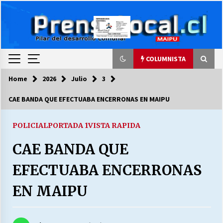
Skip
to
content
COLUMNISTA
Home
2026
Julio
3
COLUMNISTA
CAE BANDA QUE EFECTUABA ENCERRONAS EN MAIPU
Ya se ordenaron las cuentas de luz… ¿Y
cuándo van a bajar?
POLICIAL
PORTADA 1
VISTA RAPIDA
03/08/2026
CAE BANDA QUE
LA DC POR SIEMPRE.RECORDANDO 69 AÑOS DE
EFECTUABA ENCERRONAS
HISTORIA
28/07/2026
EN MAIPU
“ORGULLOSOS DE SER DC” SALUDA EL
CUMPLEAÑOS 69