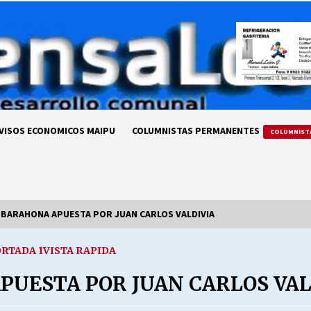
VISOS ECONOMICOS MAIPU
COLUMNISTAS PERMANENTES
COLUMNIST
 BARAHONA APUESTA POR JUAN CARLOS VALDIVIA
RTADA 1
VISTA RAPIDA
LA DC POR SIEMPRE.RECORDANDO
69 AÑOS DE HISTORIA
PUESTA POR JUAN CARLOS VAL
28/07/2026