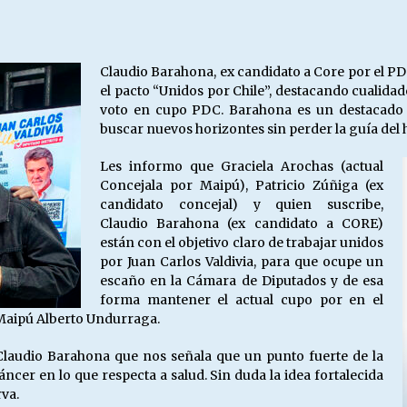
Escuela hospitalaria El Carmen de
Maipu.
25/06/2026
Claudio Barahona, ex candidato a Core por el PD
el pacto “Unidos por Chile”, destacando cualidade
MUNICIPALIDADES, HONORARIOS,
voto en cupo PDC. Barahona es un destacado m
DESPIDOS
buscar nuevos horizontes sin perder la guía del
28/05/2026
Les informo que Graciela Arochas (actual
Concejala por Maipú), Patricio Zúñiga (ex
¿Asesores con doble sueldo?
candidato concejal) y quien suscribe,
18/04/2026
Claudio Barahona (ex candidato a CORE)
están con el objetivo claro de trabajar unidos
por Juan Carlos Valdivia, para que ocupe un
escaño en la Cámara de Diputados y de esa
forma mantener el actual cupo por en el
e Maipú Alberto Undurraga.
Claudio Barahona que nos señala que un punto fuerte de la
áncer en lo que respecta a salud. Sin duda la idea fortalecida
rva.