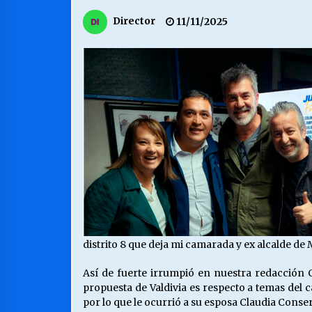
MUNICIPALIDAD, TRABAJADORES,
Director
11/11/2025
CLIMA LABORAL:
13/07/2026
VOLVER A SER ALTERNATIVA
16/06/2026
S.O.S. a los ricos, Save Our Souls
(Salvar Nuestras Almas)
30/04/2026
distrito 8 que deja mi camarada y ex alcalde d
Así de fuerte irrumpió en nuestra redacción 
propuesta de Valdivia es respecto a temas del c
por lo que le ocurrió a su esposa Claudia Conse