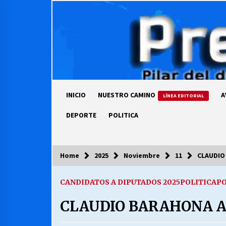
Skip
to
content
INICIO
NUESTRO CAMINO
A
LÍNEA EDITORIAL
DEPORTE
POLITICA
Home
2025
Noviembre
11
CLAUDIO
COLUMNISTA
CANDIDATOS A DIPUTADOS 2025
POLITICA
PO
Ya se ordenaron las cuentas de
luz… ¿Y cuándo van a bajar?
CLAUDIO BARAHONA A
03/08/2026