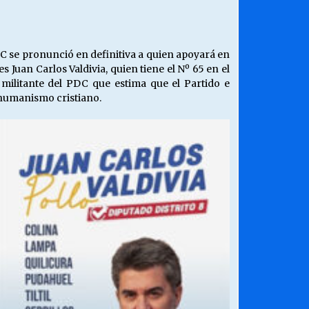
¿Qué habrían dicho?
23/06/2026
C se pronunció en definitiva a quien apoyará en
s Juan Carlos Valdivia, quien tiene el Nº 65 en el
Releyendo la Rerum Novarum a 135
ilitante del PDC que estima que el Partido e
años. “La cuestión social hoy”.
 humanismo cristiano.
16/05/2026
Chile y sus segmentos de la riqueza
06/04/2026