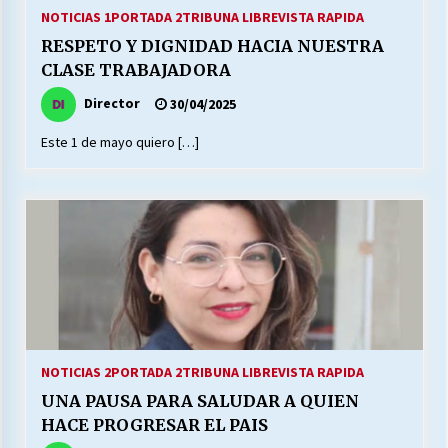
27/07/2026
NOTICIAS 1
PORTADA 2
TRIBUNA LIBRE
VISTA RAPIDA
RESPETO Y DIGNIDAD HACIA NUESTRA
MUNICIPALIDAD, TRABAJADORES, CLIMA
CLASE TRABAJADORA
LABORAL:
13/07/2026
Director
30/04/2025
Este 1 de mayo quiero […]
Escuela hospitalaria El Carmen de Maipu.
25/06/2026
¿Qué habrían dicho?
23/06/2026
VOLVER A SER ALTERNATIVA
16/06/2026
NOTICIAS 2
PORTADA 2
TRIBUNA LIBRE
VISTA RAPIDA
UNA PAUSA PARA SALUDAR A QUIEN
MUNICIPALIDADES, HONORARIOS, DESPIDOS
HACE PROGRESAR EL PAIS
28/05/2026