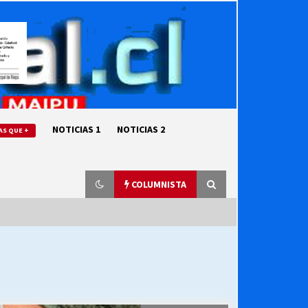
NOTICIAS 1
NOTICIAS 2
AS QUE +
COLUMNISTA
“ORGULLOSOS DE SER DC” SALUDA
EL CUMPLEAÑOS 69
27/07/2026