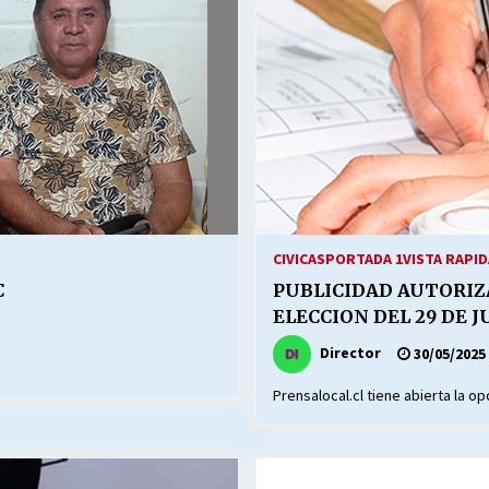
Escuela hospitalaria El Carmen de
Maipu.
25/06/2026
MUNICIPALIDADES, HONORARIOS,
DESPIDOS
28/05/2026
¿Asesores con doble sueldo?
18/04/2026
CIVICAS
PORTADA 1
VISTA RAPID
C
PUBLICIDAD AUTORIZ
ELECCION DEL 29 DE J
Director
30/05/2025
Prensalocal.cl tiene abierta la op