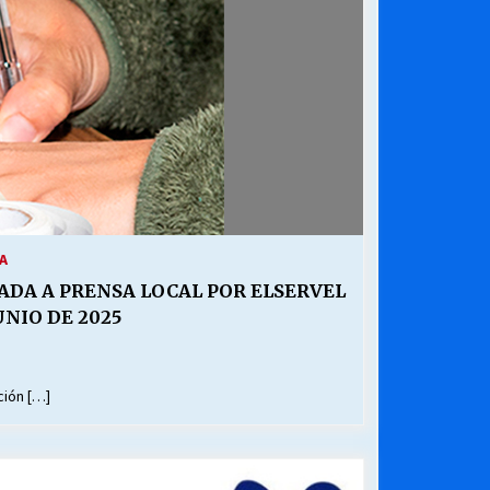
¿Qué habrían dicho?
23/06/2026
Releyendo la Rerum Novarum a 135
años. “La cuestión social hoy”.
16/05/2026
Chile y sus segmentos de la riqueza
06/04/2026
A
ADA A PRENSA LOCAL POR ELSERVEL
UNIO DE 2025
ción […]