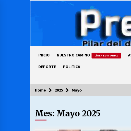
Skip
to
content
INICIO
NUESTRO CAMINO
A
LÍNEA EDITORIAL
DEPORTE
POLITICA
Home
2025
Mayo
COLUMNISTA
Mes:
Mayo 2025
Ya se ordenaron las cuentas de
luz… ¿Y cuándo van a bajar?
03/08/2026