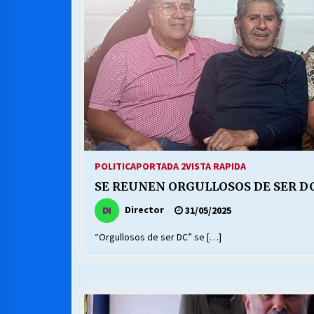
MUNICIPALIDAD, TRABAJADORES,
CLIMA LABORAL:
13/07/2026
VOLVER A SER ALTERNATIVA
16/06/2026
S.O.S. a los ricos, Save Our Souls
(Salvar Nuestras Almas)
POLITICA
PORTADA 2
VISTA RAPIDA
30/04/2026
SE REUNEN ORGULLOSOS DE SER D
Director
31/05/2025
“Orgullosos de ser DC” se […]