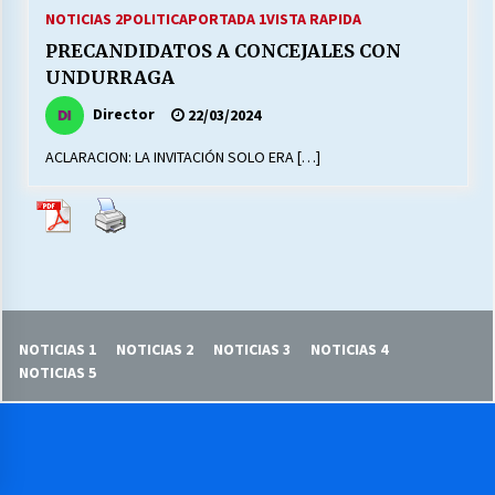
27/07/2026
NOTICIAS 2
POLITICA
PORTADA 1
VISTA RAPIDA
PRECANDIDATOS A CONCEJALES CON
MUNICIPALIDAD, TRABAJADORES, CLIMA
UNDURRAGA
LABORAL:
13/07/2026
Director
22/03/2024
ACLARACION: LA INVITACIÓN SOLO ERA […]
Escuela hospitalaria El Carmen de Maipu.
25/06/2026
¿Qué habrían dicho?
23/06/2026
NOTICIAS 1
NOTICIAS 2
NOTICIAS 3
NOTICIAS 4
VOLVER A SER ALTERNATIVA
NOTICIAS 5
16/06/2026
MUNICIPALIDADES, HONORARIOS, DESPIDOS
28/05/2026