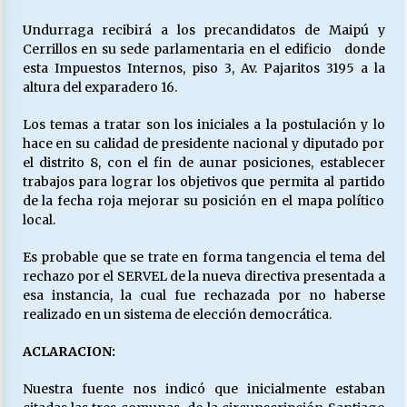
Undurraga recibirá a los precandidatos de Maipú y
Cerrillos en su sede parlamentaria en el edificio donde
Releyendo la Rerum Novarum a 135 años. “La
esta Impuestos Internos, piso 3, Av. Pajaritos 3195 a la
cuestión social hoy”.
altura del exparadero 16.
16/05/2026
Los temas a tratar son los iniciales a la postulación y lo
S.O.S. a los ricos, Save Our Souls (Salvar
hace en su calidad de presidente nacional y diputado por
Nuestras Almas)
el distrito 8, con el fin de aunar posiciones, establecer
30/04/2026
trabajos para lograr los objetivos que permita al partido
de la fecha roja mejorar su posición en el mapa político
local.
¿Asesores con doble sueldo?
18/04/2026
Es probable que se trate en forma tangencia el tema del
rechazo por el SERVEL de la nueva directiva presentada a
esa instancia, la cual fue rechazada por no haberse
Chile y sus segmentos de la riqueza
realizado en un sistema de elección democrática.
06/04/2026
ACLARACION:
Nuestra fuente nos indicó que inicialmente estaban