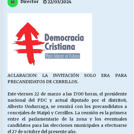
27/07/2026
Director
22/03/2024
MUNICIPALIDAD, TRABAJADORES, CLIMA
LABORAL:
13/07/2026
Escuela hospitalaria El Carmen de Maipu.
25/06/2026
¿Qué habrían dicho?
ACLARACION: LA INVITACIÓN SOLO ERA PARA
23/06/2026
PRECANDIDATOS DE CERRILLOS.
Este viernes 22 de marzo a las 17:00 horas, el presidente
VOLVER A SER ALTERNATIVA
nacional del PDC y actual diputado por el distrito8,
16/06/2026
Alberto Undurraga, se reunirá con los precandidatos a
concejales de Maipú y Cerrillos. La reunión es la primera
entre el parlamentario de la zona y los eventuales
candidatos para las elecciones municipales a efectuarse
MUNICIPALIDADES, HONORARIOS, DESPIDOS
el 27 de octubre del presente año.
28/05/2026