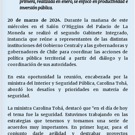
primera, realizada en enero, se enfocó en productividad e
inversión pública.
Releyendo la Rerum Novarum a 135 años. “La
20 de marzo de 2024.
Durante la mañana de este
cuestión social hoy”.
miércoles en el Salón O’Higgins del Palacio de La
16/05/2026
Moneda se realizó el segundo Gabinete Integrado,
instancia que reúne a representantes de las distintas
instituciones del Gobierno Central y a las gobernadoras y
S.O.S. a los ricos, Save Our Souls (Salvar
Nuestras Almas)
gobernadores de Chile para coordinar las acciones de
30/04/2026
política pública territorial a partir del diálogo y la
coordinación de sus autoridades.
¿Asesores con doble sueldo?
En esta oportunidad la reunión, encabezada por la
18/04/2026
ministra del Interior y Seguridad Pública, Carolina Tohá,
abordó los desafíos y prioridades en materia de
seguridad.
Chile y sus segmentos de la riqueza
06/04/2026
La ministra Carolina Tohá, destacó que “en el día de hoy
el tema fue la seguridad. Estuvimos trabajando en las
estrategias que tenemos y tomamos una serie de
acuerdos muy importantes. En primer lugar, para el
conjunto darle agilidad y destrabar proyectos