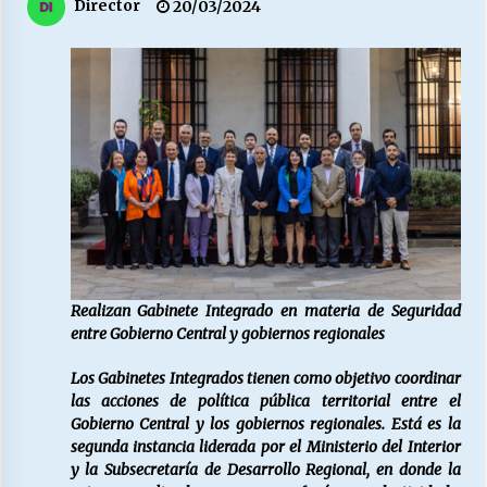
27/07/2026
Director
20/03/2024
MUNICIPALIDAD, TRABAJADORES, CLIMA
LABORAL:
13/07/2026
Escuela hospitalaria El Carmen de Maipu.
25/06/2026
¿Qué habrían dicho?
23/06/2026
Realizan Gabinete Integrado en materia de Seguridad
entre Gobierno Central y gobiernos regionales
VOLVER A SER ALTERNATIVA
Los Gabinetes Integrados tienen como objetivo coordinar
16/06/2026
las acciones de política pública territorial entre el
Gobierno Central y los gobiernos regionales. Está es la
segunda instancia liderada por el Ministerio del Interior
MUNICIPALIDADES, HONORARIOS, DESPIDOS
y la Subsecretaría de Desarrollo Regional, en donde la
28/05/2026