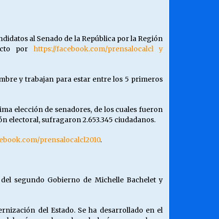
¿Qué habrían dicho?
23/06/2026
didatos al Senado de la República por la Región
recto por
https://facebook.com/prensalocalcl y
Releyendo la Rerum Novarum a 135
años. “La cuestión social hoy”.
16/05/2026
mbre y trabajan para estar entre los 5 primeros
Chile y sus segmentos de la riqueza
tima elección de senadores, de los cuales fueron
06/04/2026
ón electoral, sufragaron 2.653.345 ciudadanos.
acebook.com/prensalocalcl2010
.
, del segundo Gobierno de Michelle Bachelet y
dernización del Estado. Se ha desarrollado en el