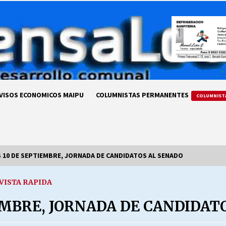
VISOS ECONOMICOS MAIPU
COLUMNISTAS PERMANENTES
COLUMNIST
S 10 DE SEPTIEMBRE, JORNADA DE CANDIDATOS AL SENADO
VISTA RAPIDA
LA DC POR SIEMPRE.RECORDANDO
69 AÑOS DE HISTORIA
EMBRE, JORNADA DE CANDIDAT
28/07/2026