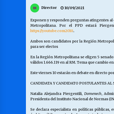
MUNICIPALIDAD, TRABAJADORES,
Director
10/09/2021
CLIMA LABORAL:
13/07/2026
Exponen y responden preguntas atingentes al c
Metropolitana. Por el PPD estará Pierge
VOLVER A SER ALTERNATIVA
https://youtube.com2010
..
16/06/2026
Ambos son candidatos por la Región Metropolit
para ser electos
S.O.S. a los ricos, Save Our Souls
(Salvar Nuestras Almas)
En la Región Metropolitana se eligen 5 senadore
30/04/2026
válidos 1.666.119 en al RM. Tema que cambio en
Este viernes 10 estarán en debate en directo po
CANDIDATA Y CANDIDATO POSTULANTES AL
Natalia Alejandra Piergentili,
Domenech
, Admi
Presidenta del Instituto Nacional de Normas (
Se declara especialista en políticas públicas,