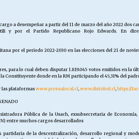
Escuela hospitalaria El Carmen de
Maipu.
25/06/2026
argo a desempeñar a partir del 11 de marzo del año 2022 dos can
ntili y por el Partido Republicano Rojo Edwards. En di
MUNICIPALIDADES, HONORARIOS,
DESPIDOS
28/05/2026
ana por el periodo 2022-2030 en las elecciones del 21 de novie
¿Asesores con doble sueldo?
s, para lo cual deben disputar 1.819.045 votos emitidos en la úl
18/04/2026
 la Constituyente donde en la RM participando el 45,31% del padr
r las plataformas
www.prensalocal.cl
,
www.distrito8.cl
,
https://f
 SENADO
nistradora Pública de la Usach, exsubsecretaria de Economía
INN) entre muchos cargos desarrollados
 es partidaria de la descentralización, desarrollo regional y mo