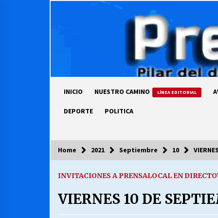
Skip
to
content
INICIO
NUESTRO CAMINO
A
LÍNEA EDITORIAL
DEPORTE
POLITICA
Home
2021
Septiembre
10
VIERNE
COLUMNISTA
INVITACIONES A PRENSALOCAL EN DIRECTO
Ya se ordenaron las cuentas de
luz… ¿Y cuándo van a bajar?
VIERNES 10 DE SEPTI
03/08/2026