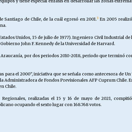
quipos y tiene especial énfasis en desarrollar las zonas extremas
3
e Santiago de Chile, de la cuál egresó en 2001.
​ En 2005 reali
na.
tados Unidos, 15 de julio de 1977). Ingeniero Civil Industrial de 
e Gobierno John F. Kennedy de la Universidad de Harvard.
La Araucanía, por dos periodos 2010-2018, periodo que terminó c
para el 2000”, iniciativa que se señala como antecesora de Un 
la Administradora de Fondos Previsionales AFP Cuprum Chile. Es
n Chile.
 Regionales, realizadas el 15 y 16 de mayo de 2021, compit
licano ocupando el sexto lugar con 168.768 votos.