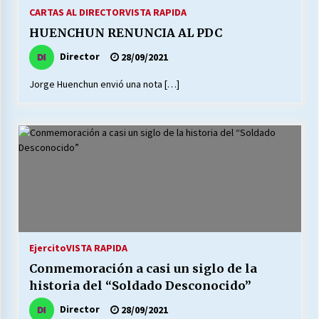
27/07/2026
CARTAS AL DIRECTOR
VISTA RAPIDA
HUENCHUN RENUNCIA AL PDC
MUNICIPALIDAD, TRABAJADORES, CLIMA
LABORAL:
Director
28/09/2021
13/07/2026
Jorge Huenchun envió una nota […]
Escuela hospitalaria El Carmen de Maipu.
25/06/2026
¿Qué habrían dicho?
23/06/2026
VOLVER A SER ALTERNATIVA
Ejercito
VISTA RAPIDA
16/06/2026
Conmemoración a casi un siglo de la
historia del “Soldado Desconocido”
MUNICIPALIDADES, HONORARIOS, DESPIDOS
Director
28/09/2021
28/05/2026