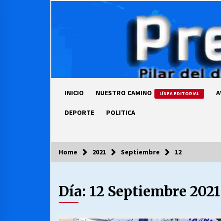
Skip
to
content
INICIO
NUESTRO CAMINO
A
LÍNEA EDITORIAL
DEPORTE
POLITICA
Home
2021
Septiembre
12
COLUMNISTA
Día:
12 Septiembre 2021
Ya se ordenaron las cuentas de
luz… ¿Y cuándo van a bajar?
03/08/2026