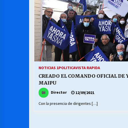
MUNICIPALIDAD, TRABAJADORES,
CLIMA LABORAL:
13/07/2026
VOLVER A SER ALTERNATIVA
16/06/2026
S.O.S. a los ricos, Save Our Souls
(Salvar Nuestras Almas)
NOTICIAS 1
POLITICA
VISTA RAPIDA
30/04/2026
CREADO EL COMANDO OFICIAL DE 
MAIPU
Director
12/09/2021
Con la presencia de dirigentes […]