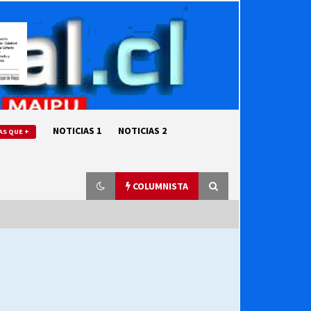
NOTICIAS 1
NOTICIAS 2
AS QUE +
COLUMNISTA
“ORGULLOSOS DE SER DC” SALUDA
EL CUMPLEAÑOS 69
27/07/2026