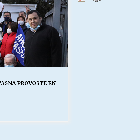
Escuela hospitalaria El Carmen de
Maipu.
25/06/2026
MUNICIPALIDADES, HONORARIOS,
DESPIDOS
28/05/2026
¿Asesores con doble sueldo?
18/04/2026
YASNA PROVOSTE EN