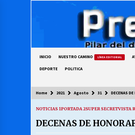
Skip
to
content
INICIO
NUESTRO CAMINO
A
LÍNEA EDITORIAL
DEPORTE
POLITICA
Home
2021
Agosto
31
DECENAS DE
COLUMNISTA
NOTICIAS 1
PORTADA 2
SUPER SECRET
VISTA 
Ya se ordenaron las cuentas de
luz… ¿Y cuándo van a bajar?
DECENAS DE HONORAR
03/08/2026