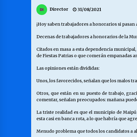
MUNICIPALIDAD, TRABAJADORES,
Director
31/08/2021
CLIMA LABORAL:
13/07/2026
¡Hoy saben trabajadores a honorarios si pasan 
VOLVER A SER ALTERNATIVA
Decenas de trabajadores a honorarios de la M
16/06/2026
Citados en masa a esta dependencia municipal, e
de Fiestas Patrias o que comerán empanadas a
S.O.S. a los ricos, Save Our Souls
Las opiniones están divididas:
(Salvar Nuestras Almas)
30/04/2026
Unos, los favorecidos, señalan que los malos tr
Otros, que están en su puesto de trabajo, gra
comentar, señalan preocupados: mañana puedo
La triste realidad es que el municipio de Mai
esta casi en banca rota, a lo que habría que ag
Menudo problema que todos los candidatos a alca