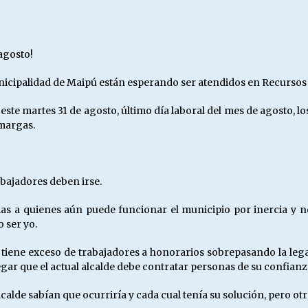
Escuela hospitalaria El Carmen de
Maipu.
25/06/2026
agosto!
MUNICIPALIDADES, HONORARIOS,
unicipalidad de Maipú están esperando ser atendidos en Recurso
DESPIDOS
28/05/2026
ste martes 31 de agosto, último día laboral del mes de agosto, l
margas.
¿Asesores con doble sueldo?
18/04/2026
abajadores deben irse.
cias a quienes aún puede funcionar el municipio por inercia y 
 ser yo.
pú tiene exceso de trabajadores a honorarios sobrepasando la le
regar que el actual alcalde debe contratar personas de su confian
lde sabían que ocurriría y cada cual tenía su solución, pero otr