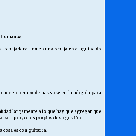
¿Qué habrían dicho?
23/06/2026
Releyendo la Rerum Novarum a 135
s Humanos.
años. “La cuestión social hoy”.
16/05/2026
os trabajadores temen una rebaja en el aguinaldo
Chile y sus segmentos de la riqueza
06/04/2026
no tienen tiempo de pasearse en la pérgola para
galidad largamente a lo que hay que agregar que
za para proyectos propios de su gestión.
a cosa es con guitarra.