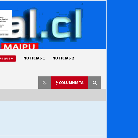
NOTICIAS 1
NOTICIAS 2
AS QUE +
COLUMNISTA
“ORGULLOSOS DE SER DC” SALUDA
EL CUMPLEAÑOS 69
27/07/2026