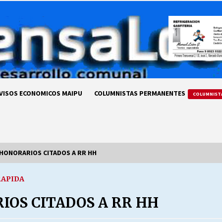
VISOS ECONOMICOS MAIPU
COLUMNISTAS PERMANENTES
COLUMNIST
 HONORARIOS CITADOS A RR HH
RAPIDA
LA DC POR SIEMPRE.RECORDANDO
69 AÑOS DE HISTORIA
IOS CITADOS A RR HH
28/07/2026