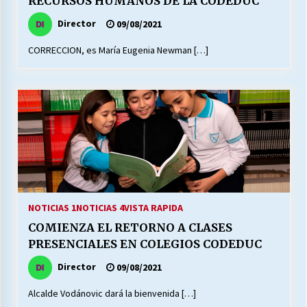
RECURSOS HUMANOS DE LA CODEDUC
Director
09/08/2021
Releyendo la Rerum Novarum a 135 años. “La
CORRECCION, es María Eugenia Newman […]
cuestión social hoy”.
16/05/2026
S.O.S. a los ricos, Save Our Souls (Salvar
Nuestras Almas)
30/04/2026
¿Asesores con doble sueldo?
18/04/2026
NOTICIAS 1
NOTICIAS 4
VISTA RAPIDA
COMIENZA EL RETORNO A CLASES
Chile y sus segmentos de la riqueza
PRESENCIALES EN COLEGIOS CODEDUC
06/04/2026
Director
09/08/2021
Alcalde Vodánovic dará la bienvenida […]