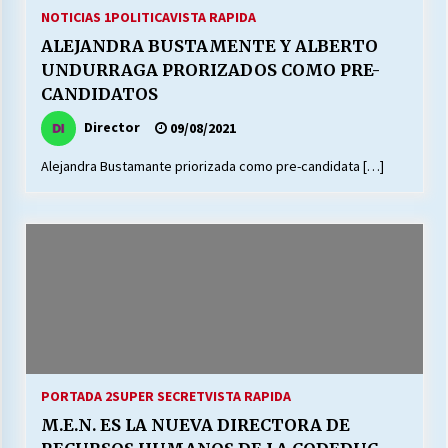
27/07/2026
NOTICIAS 1
POLITICA
VISTA RAPIDA
ALEJANDRA BUSTAMENTE Y ALBERTO
MUNICIPALIDAD, TRABAJADORES, CLIMA
UNDURRAGA PRORIZADOS COMO PRE-
LABORAL:
CANDIDATOS
13/07/2026
Director
09/08/2021
Escuela hospitalaria El Carmen de Maipu.
Alejandra Bustamante priorizada como pre-candidata […]
25/06/2026
¿Qué habrían dicho?
23/06/2026
VOLVER A SER ALTERNATIVA
16/06/2026
PORTADA 2
SUPER SECRET
VISTA RAPIDA
MUNICIPALIDADES, HONORARIOS, DESPIDOS
M.E.N. ES LA NUEVA DIRECTORA DE
28/05/2026