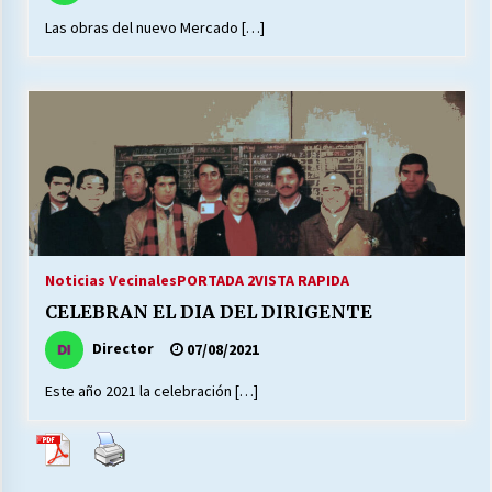
Las obras del nuevo Mercado […]
Releyendo la Rerum Novarum a 135 años. “La
cuestión social hoy”.
16/05/2026
S.O.S. a los ricos, Save Our Souls (Salvar
Nuestras Almas)
30/04/2026
¿Asesores con doble sueldo?
Noticias Vecinales
PORTADA 2
VISTA RAPIDA
18/04/2026
CELEBRAN EL DIA DEL DIRIGENTE
Director
07/08/2021
Chile y sus segmentos de la riqueza
Este año 2021 la celebración […]
06/04/2026