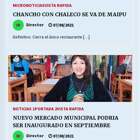
27/07/2026
MICRONOTICIAS
VISTA RAPIDA
CHANCHO CON CHALECO SE VA DE MAIPU
MUNICIPALIDAD, TRABAJADORES, CLIMA
LABORAL:
Director
07/08/2021
13/07/2026
Definitivo. Cierra el único restaurante […]
Escuela hospitalaria El Carmen de Maipu.
25/06/2026
¿Qué habrían dicho?
23/06/2026
VOLVER A SER ALTERNATIVA
NOTICIAS 1
PORTADA 2
VISTA RAPIDA
16/06/2026
NUEVO MERCADO MUNICIPAL PODRIA
SER INAUGURADO EN SEPTIEMBRE
MUNICIPALIDADES, HONORARIOS, DESPIDOS
Director
07/08/2021
28/05/2026