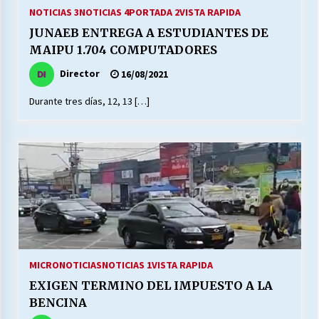
27/07/2026
NOTICIAS 3
NOTICIAS 4
PORTADA 2
VISTA RAPIDA
JUNAEB ENTREGA A ESTUDIANTES DE
MUNICIPALIDAD, TRABAJADORES, CLIMA
MAIPU 1.704 COMPUTADORES
LABORAL:
13/07/2026
Director
16/08/2021
Durante tres días, 12, 13 […]
Escuela hospitalaria El Carmen de Maipu.
25/06/2026
¿Qué habrían dicho?
23/06/2026
VOLVER A SER ALTERNATIVA
16/06/2026
MICRONOTICIAS
NOTICIAS 1
VISTA RAPIDA
EXIGEN TERMINO DEL IMPUESTO A LA
MUNICIPALIDADES, HONORARIOS, DESPIDOS
BENCINA
28/05/2026