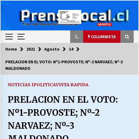
Skip
to
content
COLUMNISTA
Home
2021
Agosto
14
COLUMNISTA
PRELACION EN EL VOTO: Nº1-PROVOSTE; Nº-2 NARVAEZ; Nº-3
MALDONADO
Ya se ordenaron las cuentas de luz… ¿Y
cuándo van a bajar?
03/08/2026
NOTICIAS 1
POLITICA
VISTA RAPIDA
PRELACION EN EL VOTO:
LA DC POR SIEMPRE.RECORDANDO 69 AÑOS DE
HISTORIA
Nº1-PROVOSTE; Nº-2
28/07/2026
NARVAEZ; Nº-3
“ORGULLOSOS DE SER DC” SALUDA EL
CUMPLEAÑOS 69
MALDONADO