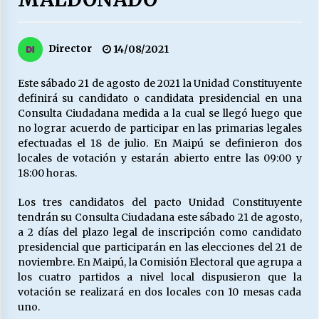
27/07/2026
MUNICIPALIDAD, TRABAJADORES, CLIMA
Director
14/08/2021
LABORAL:
13/07/2026
Este sábado 21 de agosto de 2021 la Unidad Constituyente
definirá su candidato o candidata presidencial en una
Escuela hospitalaria El Carmen de Maipu.
Consulta Ciudadana medida a la cual se llegó luego que
25/06/2026
no lograr acuerdo de participar en las primarias legales
efectuadas el 18 de julio. En Maipú se definieron dos
locales de votación y estarán abierto entre las 09:00 y
¿Qué habrían dicho?
18:00 horas.
23/06/2026
Los tres candidatos del pacto Unidad Constituyente
tendrán su Consulta Ciudadana este sábado 21 de agosto,
a 2 días del plazo legal de inscripción como candidato
VOLVER A SER ALTERNATIVA
presidencial que participarán en las elecciones del 21 de
16/06/2026
noviembre. En Maipú, la Comisión Electoral que agrupa a
los cuatro partidos a nivel local dispusieron que la
votación se realizará en dos locales con 10 mesas cada
MUNICIPALIDADES, HONORARIOS, DESPIDOS
uno.
28/05/2026