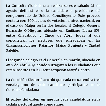
La Consulta Ciudadana a realizarse este sábado 21 de
agosto definirá él o la candidato a presidente del
Releyendo la Rerum Novarum a 135 años. “La
conglomerado de Unidad Constituyente. Este proceso
cuestión social hoy”.
contará con 300 locales de votación a nivel nacional; en
16/05/2026
el caso de Maipú serán dos locales: el Colegio General
Bernardo O´Higgins ubicado en Emiliano Llona 853,
entre Chacabuco y Cinco de Abril, lugar al que
S.O.S. a los ricos, Save Our Souls (Salvar
concurrirán los electores que sufragaban en las
Nuestras Almas)
Circunscripciones: Pajaritos, Maipú Poniente y Ciudad
30/04/2026
Satélite.
¿Asesores con doble sueldo?
El segundo colegio es el General San Martín, ubicado en
18/04/2026
Av. 5 de Abril 409, donde sufragaran los ciudadanos que
están inscritos en la Circunscripción Maipú Centro.
La Comisión Electoral acordó que cada mesa tendrá tres
Chile y sus segmentos de la riqueza
vocales, uno de cada candidato participante en la
06/04/2026
Consulta Ciudadana
El sorteo del orden en que irá cada candidatura en la
cédula electoral quedó como sigue: