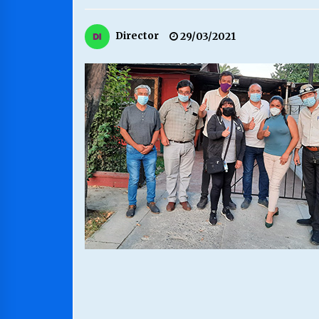
MUNICIPALIDAD, TRABAJADORES,
Director
29/03/2021
CLIMA LABORAL:
13/07/2026
VOLVER A SER ALTERNATIVA
16/06/2026
S.O.S. a los ricos, Save Our Souls
(Salvar Nuestras Almas)
30/04/2026