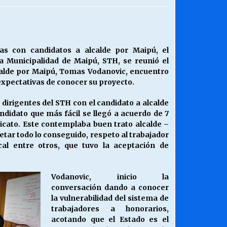
¿Qué habrían dicho?
23/06/2026
s con candidatos a alcalde por Maipú, el
a Municipalidad de Maipú, STH, se reunió el
Releyendo la Rerum Novarum a 135
calde por Maipú, Tomas Vodanovic, encuentro
años. “La cuestión social hoy”.
s expectativas de conocer su proyecto.
16/05/2026
dirigentes del STH con el candidato a alcalde
ndidato que más fácil se llegó a acuerdo de 7
Chile y sus segmentos de la riqueza
dicato. Este contemplaba buen trato alcalde –
06/04/2026
etar todo lo conseguido, respeto al trabajador
cal entre otros, que tuvo la aceptación de
Vodanovic, inicio la
conversación dando a conocer
la vulnerabilidad del sistema de
trabajadores a honorarios,
acotando que el Estado es el