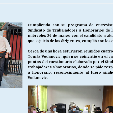
Escuela hospitalaria El Carmen de
Maipu.
25/06/2026
Cumpliendo con su programa de entrevista
Sindicato de Trabajadores a Honorarios de l
MUNICIPALIDADES, HONORARIOS,
miércoles 24 de marzo con el candidato a al
DESPIDOS
que, a juicio de los dirigentes, cumplió con la
28/05/2026
Cerca de una hora estuvieron reunidos cuatro 
Tomás Vodanovic, quien se coinvirtió en el ca
¿Asesores con doble sueldo?
puntos del cuestionario elaborado por el Sin
18/04/2026
trabajadores a honorarios, donde se pide resp
a honorario, reconocimiento al fuero sindi
Vodanovic.