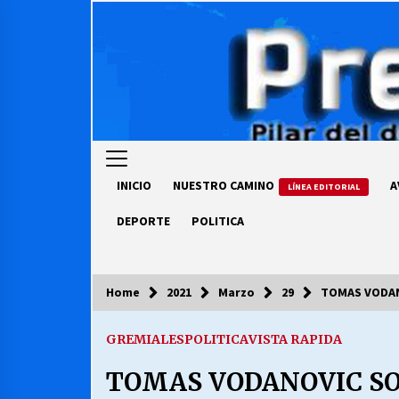
Skip
to
content
INICIO
NUESTRO CAMINO
A
LÍNEA EDITORIAL
DEPORTE
POLITICA
Home
2021
Marzo
29
TOMAS VODAN
COLUMNISTA
GREMIALES
POLITICA
VISTA RAPIDA
Ya se ordenaron las cuentas de
luz… ¿Y cuándo van a bajar?
TOMAS VODANOVIC S
03/08/2026