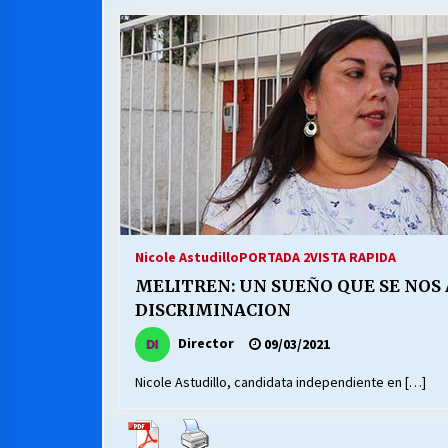
MUNICIPALIDAD, TRABAJADORES,
CLIMA LABORAL:
13/07/2026
VOLVER A SER ALTERNATIVA
16/06/2026
S.O.S. a los ricos, Save Our Souls
(Salvar Nuestras Almas)
Nicole Astudillo
PORTADA 2
VISTA RAPIDA
30/04/2026
MELITREN: UN SUEÑO QUE SE NOS 
DISCRIMINACION
Director
09/03/2021
Nicole Astudillo, candidata independiente en […]