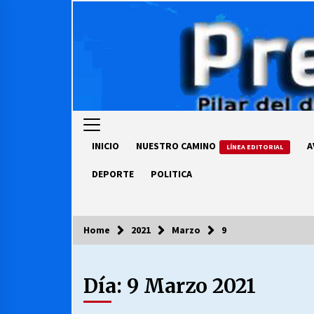
Skip
to
content
INICIO
NUESTRO CAMINO
A
LÍNEA EDITORIAL
DEPORTE
POLITICA
Home
2021
Marzo
9
COLUMNISTA
Día:
9 Marzo 2021
Ya se ordenaron las cuentas de
luz… ¿Y cuándo van a bajar?
03/08/2026