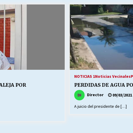
Escuela hospitalaria El Carmen de
Maipu.
25/06/2026
MUNICIPALIDADES, HONORARIOS,
DESPIDOS
28/05/2026
¿Asesores con doble sueldo?
18/04/2026
NOTICIAS 1
Noticias Vecinales
P
ALEJA POR
PERDIDAS DE AGUA PO
Director
09/03/2021
A juicio del presidente de […]