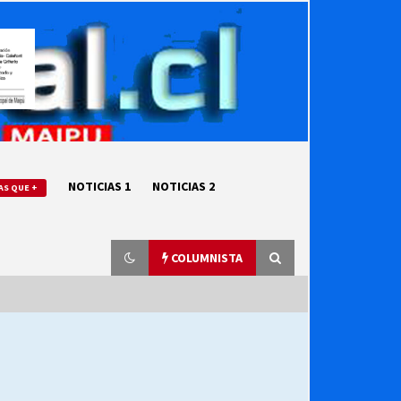
NOTICIAS 1
NOTICIAS 2
AS QUE +
COLUMNISTA
“ORGULLOSOS DE SER DC” SALUDA
EL CUMPLEAÑOS 69
27/07/2026