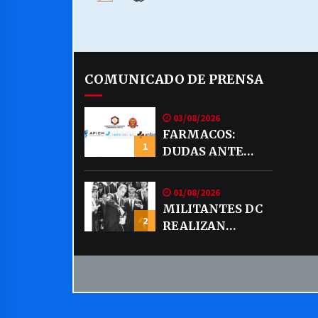
COMUNICADO DE PRENSA
03/08/2026
FARMACOS:
1
DUDAS ANTE
EVENTUAL
VENTA DE
01/08/2026
MEDICAMENTOS
MILITANTES DC
POR MERCADO
2
REALIZAN
LIBRE
DECLARACION
PUBLICA SOBRE
TEMA CODELCO