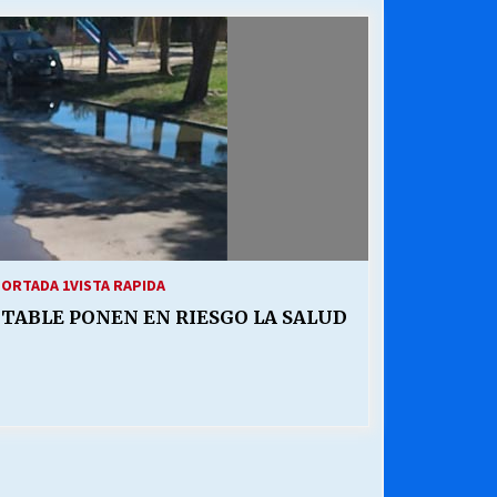
¿Qué habrían dicho?
23/06/2026
Releyendo la Rerum Novarum a 135
años. “La cuestión social hoy”.
16/05/2026
Chile y sus segmentos de la riqueza
06/04/2026
ORTADA 1
VISTA RAPIDA
TABLE PONEN EN RIESGO LA SALUD