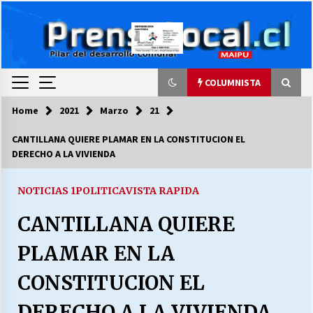
Skip
to
content
COLUMNISTA
Home
2021
Marzo
21
COLUMNISTA
CANTILLANA QUIERE PLAMAR EN LA CONSTITUCION EL
DERECHO A LA VIVIENDA
Ya se ordenaron las cuentas de luz… ¿Y
cuándo van a bajar?
03/08/2026
NOTICIAS 1
POLITICA
VISTA RAPIDA
CANTILLANA QUIERE
LA DC POR SIEMPRE.RECORDANDO 69 AÑOS DE
HISTORIA
PLAMAR EN LA
28/07/2026
CONSTITUCION EL
“ORGULLOSOS DE SER DC” SALUDA EL
CUMPLEAÑOS 69
DERECHO A LA VIVIENDA