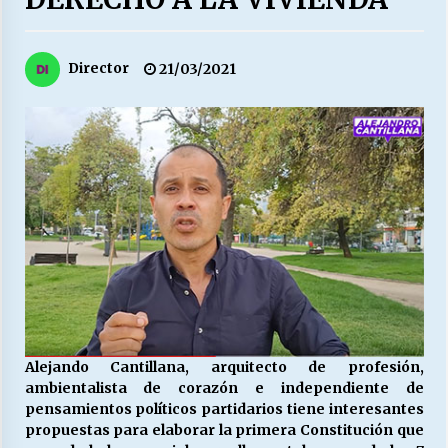
27/07/2026
MUNICIPALIDAD, TRABAJADORES, CLIMA
Director
21/03/2021
LABORAL:
13/07/2026
Escuela hospitalaria El Carmen de Maipu.
25/06/2026
¿Qué habrían dicho?
23/06/2026
VOLVER A SER ALTERNATIVA
16/06/2026
Alejando Cantillana, arquitecto de profesión,
ambientalista de corazón e independiente de
pensamientos políticos partidarios tiene interesantes
MUNICIPALIDADES, HONORARIOS, DESPIDOS
propuestas para elaborar la primera Constitución que
28/05/2026