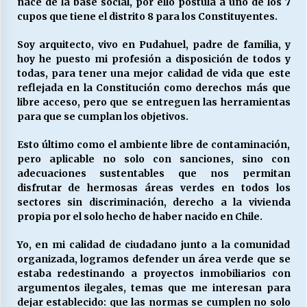
nace de la base social, por ello postula a uno de los 7
cupos que tiene el distrito 8 para los Constituyentes.
Releyendo la Rerum Novarum a 135 años. “La
Soy arquitecto, vivo en Pudahuel, padre de familia, y
cuestión social hoy”.
hoy he puesto mi profesión a disposición de todos y
16/05/2026
todas, para tener una mejor calidad de vida que este
reflejada en la Constitución como derechos más que
libre acceso, pero que se entreguen las herramientas
S.O.S. a los ricos, Save Our Souls (Salvar
para que se cumplan los objetivos.
Nuestras Almas)
30/04/2026
Esto último como el ambiente libre de contaminación,
pero aplicable no solo con sanciones, sino con
¿Asesores con doble sueldo?
adecuaciones sustentables que nos permitan
18/04/2026
disfrutar de hermosas áreas verdes en todos los
sectores sin discriminación, derecho a la vivienda
propia por el solo hecho de haber nacido en Chile.
Chile y sus segmentos de la riqueza
Yo, en mi calidad de ciudadano junto a la comunidad
06/04/2026
organizada, logramos defender un área verde que se
estaba redestinando a proyectos inmobiliarios con
argumentos ilegales, temas que me interesan para
dejar establecido: que las normas se cumplen no solo