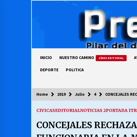
Skip
to
content
INICIO
NUESTRO CAMINO
A
LÍNEA EDITORIAL
DEPORTE
POLITICA
Home
2019
Julio
4
CONCEJALES REC
COLUMNISTA
CIVICAS
EDITORIAL
NOTICIAS 2
PORTADA 1
TR
Ya se ordenaron las cuentas de
luz… ¿Y cuándo van a bajar?
CONCEJALES RECHAZ
03/08/2026