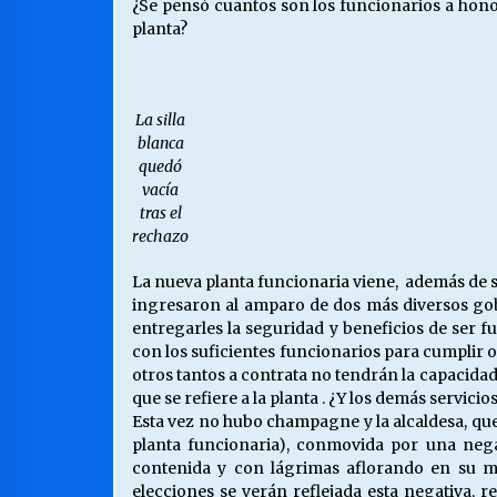
¿Se pensó cuantos son los funcionarios a hono
planta?
La silla
blanca
quedó
vacía
tras el
rechazo
La nueva planta funcionaria viene, además de sa
ingresaron al amparo de dos más diversos gobi
entregarles la seguridad y beneficios de ser f
con los suficientes funcionarios para cumpli
otros tantos a contrata no tendrán la capacida
que se refiere a la planta . ¿Y los demás servicio
Esta vez no hubo champagne y la alcaldesa, que 
planta funcionaria), conmovida por una nega
contenida y con lágrimas aflorando en su me
elecciones se verán reflejada esta negativa, 