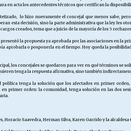
ra en acta los antecedentes técnicos que certifican la disponibil
etizado, lo hizo nuevamente el concejal que menos sabe, pero 
ran esta decisión, sino la parte administrativa que la ley les ot
argos creados, tema que a juicio de la mayoría de los 5 rechazos
 presentó la propuesta ya aprobada por las asociaciones en la pri
bía aprobarla o posponerla en el tiempo. Hoy queda la posibilida
ipal, los concejales se quedaron para ver en qué términos se soli
quieren tenga la respuesta afirmativa, sino también indirectamen
d política tenga la solución que los afectados en primer orden
s en primer orden: la comunidad, tenga solución en las dos ses
aria.
, Horacio Saavedra, Herman Silva, Karen Garrido y la alcaldesa 