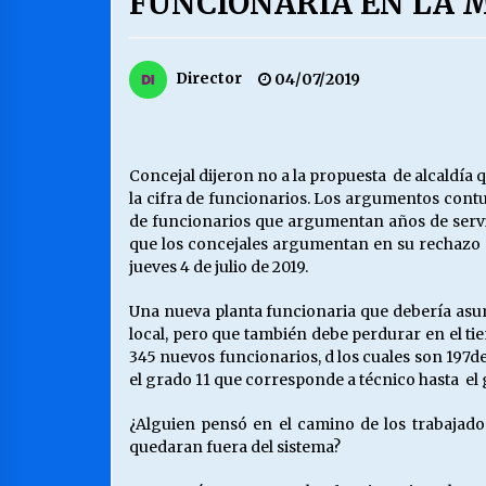
FUNCIONARIA EN LA 
MUNICIPALIDAD, TRABAJADORES,
CLIMA LABORAL:
13/07/2026
Director
04/07/2019
VOLVER A SER ALTERNATIVA
16/06/2026
Concejal dijeron no a la propuesta de alcaldí
la cifra de funcionarios. Los argumentos contu
de funcionarios que argumentan años de servi
S.O.S. a los ricos, Save Our Souls
(Salvar Nuestras Almas)
que los concejales argumentan en su rechazo 
30/04/2026
jueves 4 de julio de 2019.
Una nueva planta funcionaria que debería asu
local, pero que también debe perdurar en el 
345 nuevos funcionarios, d los cuales son 197del
el grado 11 que corresponde a técnico hasta el 
¿Alguien pensó en el camino de los trabajador
quedaran fuera del sistema?