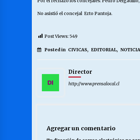
Por el rechazo los concejales: Pedro Delgadill
No asistió el concejal Erto Pantoja.
Post Views:
549
Posted in
CIVICAS
,
EDITORIAL
,
NOTICIA
Director
http://www.prensalocal.cl
Agregar un comentario