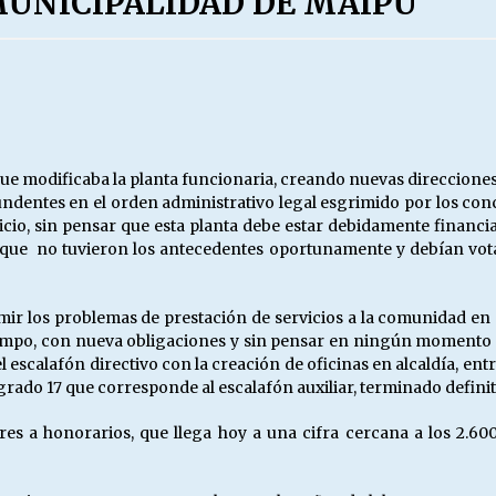
MUNICIPALIDAD DE MAIPU
Escuela hospitalaria El Carmen de
Maipu.
25/06/2026
MUNICIPALIDADES, HONORARIOS,
DESPIDOS
28/05/2026
a que modificaba la planta funcionaria, creando nuevas direccio
ndentes en el orden administrativo legal esgrimido por los conce
cio, sin pensar que esta planta debe estar debidamente financ
¿Asesores con doble sueldo?
que no tuvieron los antecedentes oportunamente y debían vota
18/04/2026
mir los problemas de prestación de servicios a la comunidad e
tiempo, con nueva obligaciones y sin pensar en ningún momento
 escalafón directivo con la creación de oficinas en alcaldía, ent
grado 17 que corresponde al escalafón auxiliar, terminado defini
es a honorarios, que llega hoy a una cifra cercana a los 2.60