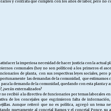
rarios y contrata que cumplen con los años de labor, pero no co
tisfacer la imperiosa necesidad de hacer justicia con la actual p
ernos comunales (hoy no son políticos) a los primeros el asce
uncionarios de planta, con sus respectivas leyes sociales, pero
r oportunamente las demandas de la comunidad, que estimamos c
d para la demanda de la comunidad, quedando con esta planta y a
s?, ¿serán externalizados?
no recibió a la directiva de funcionarios por temas laborales en 
tiva de los concejales que esgrimieron falta de información
jillas. Aunque reiteró que no es política, agregó un tema n
retando nuevamente al concejal Ramos y el concejal Ponce, su a