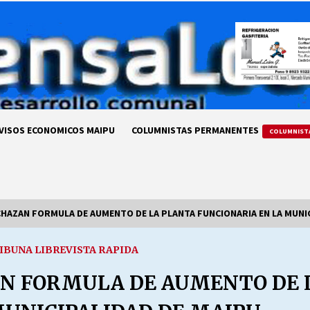
VISOS ECONOMICOS MAIPU
COLUMNISTAS PERMANENTES
COLUMNIST
HAZAN FORMULA DE AUMENTO DE LA PLANTA FUNCIONARIA EN LA MUNIC
IBUNA LIBRE
VISTA RAPIDA
LA DC POR SIEMPRE.RECORDANDO
69 AÑOS DE HISTORIA
AN FORMULA DE AUMENTO DE 
28/07/2026