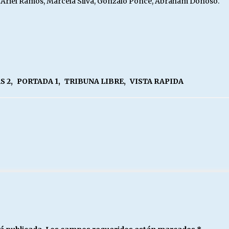
o, Ariel Ramos, Marcela Silva, Gonzalo Ponce, Abraham Donoso.
S 2
,
PORTADA 1
,
TRIBUNA LIBRE
,
VISTA RAPIDA