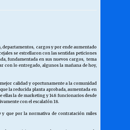
¿Qué habrían dicho?
23/06/2026
Releyendo la Rerum Novarum a 135
años. “La cuestión social hoy”.
16/05/2026
nes, departamentos, cargos y por ende aumentado
jales se estrellaron con las sentidas peticiones
iada, fundamentada en sus nuevos cargos, tema
Chile y sus segmentos de la riqueza
r con lo entregado, algunos la mañana de hoy,
06/04/2026
n mejor calidad y oportunamente a la comunidad
 que la reducida planta aprobada, aumentada en
re ellas la de marketing y 148 funcionarios desde
tivamente con el escalafón 18.
0 y que por la normativa de contratación miles