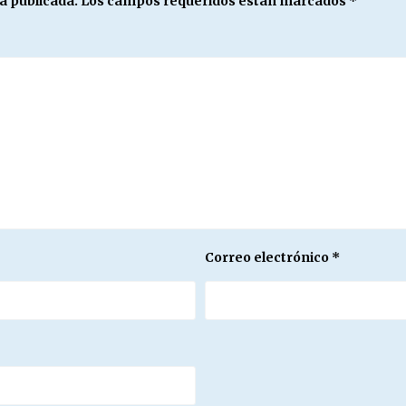
á publicada.
Los campos requeridos están marcados
*
Correo electrónico
*