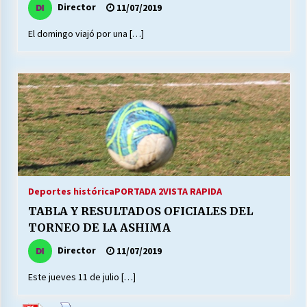
Director
11/07/2019
El domingo viajó por una […]
Releyendo la Rerum Novarum a 135 años. “La
cuestión social hoy”.
16/05/2026
S.O.S. a los ricos, Save Our Souls (Salvar
Nuestras Almas)
30/04/2026
¿Asesores con doble sueldo?
18/04/2026
Deportes histórica
PORTADA 2
VISTA RAPIDA
TABLA Y RESULTADOS OFICIALES DEL
TORNEO DE LA ASHIMA
Chile y sus segmentos de la riqueza
06/04/2026
Director
11/07/2019
Este jueves 11 de julio […]