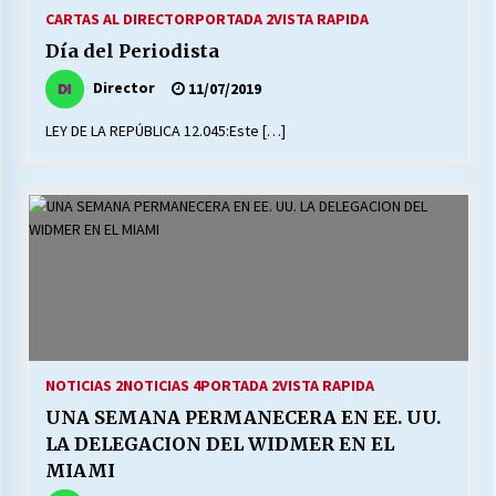
27/07/2026
CARTAS AL DIRECTOR
PORTADA 2
VISTA RAPIDA
Día del Periodista
MUNICIPALIDAD, TRABAJADORES, CLIMA
LABORAL:
Director
11/07/2019
13/07/2026
LEY DE LA REPÚBLICA 12.045:Este […]
Escuela hospitalaria El Carmen de Maipu.
25/06/2026
¿Qué habrían dicho?
23/06/2026
VOLVER A SER ALTERNATIVA
NOTICIAS 2
NOTICIAS 4
PORTADA 2
VISTA RAPIDA
16/06/2026
UNA SEMANA PERMANECERA EN EE. UU.
LA DELEGACION DEL WIDMER EN EL
MUNICIPALIDADES, HONORARIOS, DESPIDOS
MIAMI
28/05/2026