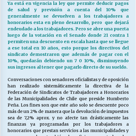
Ya está en vigencia la ley que permite deducir pagos
de salud y previsión a cuenta del 10% que
generalmente se devuelven a los trabajadores a
Releyendo la Rerum Novarum a 135 años. “La
honorarios esta en pleno desarrollo, pero que dejará
cuestión social hoy”.
endeudado a los trabajadores. Pero se abre una puerta
16/05/2026
luego de la votación en el Senado donde 21 contra 1
permiten una descuento en escala hasta que se llegue
S.O.S. a los ricos, Save Our Souls (Salvar
a ese total en 10 años, esto porque los directivos del
Nuestras Almas)
sindicato demostraron que además de pagar con el
30/04/2026
10%, quedarán debiendo un 7 0 10%, disminuyendo
sus ingresos al tener que pagarlo directo de su sueldo.
¿Asesores con doble sueldo?
Conversaciones con senadores oficialistas y de oposición
18/04/2026
han realizado sistemáticamente la directiva de la
Federación de Sindicatos de Trabajadores a Honorarios
de las Municipalidades de Chile que preside Humberto
Chile y sus segmentos de la riqueza
Peña. Los fines son que este año solo se descuente poco
06/04/2026
más de un 2% de manera que la devolución de impuestos
sea de 7,2% aprox. y no afecte tan drásticamente las
finanzas ya programadas por los trabajadores a
honorarios que prestan servicios a las municipalidades y