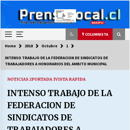
Skip
to
content
COLUMNISTA
Home
2018
Octubre
1
COLUMNISTA
INTENSO TRABAJO DE LA FEDERACION DE SINDICATOS DE
TRABAJADORES A HONORARIOS DEL AMBITO MUNICIPAL
Ya se ordenaron las cuentas de luz… ¿Y
cuándo van a bajar?
03/08/2026
NOTICIAS 2
PORTADA 1
VISTA RAPIDA
INTENSO TRABAJO DE LA
LA DC POR SIEMPRE.RECORDANDO 69 AÑOS DE
HISTORIA
FEDERACION DE
28/07/2026
SINDICATOS DE
“ORGULLOSOS DE SER DC” SALUDA EL
CUMPLEAÑOS 69
TRABAJADORES A