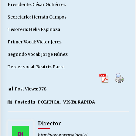
Presidente: César Gutiérrez
Secretario: Hernán Campos
Releyendo la Rerum Novarum a 135 años. “La
cuestión social hoy”.
Tesorera: Helia Espinoza
16/05/2026
Primer Vocal: Víctor Jerez
S.O.S. a los ricos, Save Our Souls (Salvar
Nuestras Almas)
Segundo vocal: Jorge Núñez
30/04/2026
Tercer vocal: Beatríz Parra
¿Asesores con doble sueldo?
18/04/2026
Post Views:
378
Posted in
POLITICA
,
VISTA RAPIDA
Chile y sus segmentos de la riqueza
06/04/2026
Director
http://www.prensalocal.cl