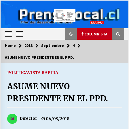
Skip
to
content
COLUMNISTA
Home
2018
Septiembre
4
COLUMNISTA
ASUME NUEVO PRESIDENTE EN EL PPD.
Ya se ordenaron las cuentas de luz… ¿Y
cuándo van a bajar?
POLITICA
VISTA RAPIDA
03/08/2026
ASUME NUEVO
LA DC POR SIEMPRE.RECORDANDO 69 AÑOS DE
PRESIDENTE EN EL PPD.
HISTORIA
28/07/2026
Director
04/09/2018
“ORGULLOSOS DE SER DC” SALUDA EL
CUMPLEAÑOS 69