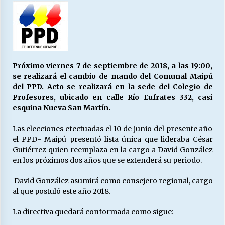
27/07/2026
MUNICIPALIDAD, TRABAJADORES, CLIMA
LABORAL:
13/07/2026
Próximo viernes 7 de septiembre de 2018, a las 19:00,
Escuela hospitalaria El Carmen de Maipu.
se realizará el cambio de mando del Comunal Maipú
25/06/2026
del PPD. Acto se realizará en la sede del Colegio de
Profesores, ubicado en calle Río Eufrates 332, casi
esquina Nueva San Martín.
¿Qué habrían dicho?
Las elecciones efectuadas el 10 de junio del presente año
23/06/2026
el PPD- Maipú presentó lista única que lideraba César
Gutiérrez quien reemplaza en la cargo a David González
en los próximos dos años que se extenderá su periodo.
VOLVER A SER ALTERNATIVA
16/06/2026
David González asumirá como consejero regional, cargo
al que postuló este año 2018.
MUNICIPALIDADES, HONORARIOS, DESPIDOS
La directiva quedará conformada como sigue:
28/05/2026