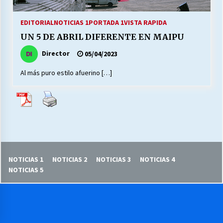
27/07/2026
EDITORIAL
NOTICIAS 1
PORTADA 1
VISTA RAPIDA
MUNICIPALIDAD, TRABAJADORES, CLIMA
UN 5 DE ABRIL DIFERENTE EN MAIPU
LABORAL:
13/07/2026
Director
05/04/2023
Al más puro estilo afuerino […]
Escuela hospitalaria El Carmen de Maipu.
25/06/2026
¿Qué habrían dicho?
23/06/2026
NOTICIAS 1
NOTICIAS 2
NOTICIAS 3
NOTICIAS 4
VOLVER A SER ALTERNATIVA
NOTICIAS 5
16/06/2026
MUNICIPALIDADES, HONORARIOS, DESPIDOS
28/05/2026