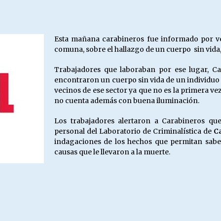
Escuela hospitalaria El Carmen de
Maipu.
25/06/2026
Esta mañana carabineros fue informado por vec
comuna, sobre el hallazgo de un cuerpo sin vida,
MUNICIPALIDADES, HONORARIOS,
DESPIDOS
Trabajadores que laboraban por ese lugar, Ca
28/05/2026
encontraron un cuerpo sin vida de un individuo 
vecinos de ese sector ya que no es la primera ve
no cuenta además con buena iluminación.
¿Asesores con doble sueldo?
18/04/2026
Los trabajadores alertaron a Carabineros que
personal del Laboratorio de Criminalística de
C
indagaciones de los hechos que permitan saber 
causas que le llevaron a la muerte.