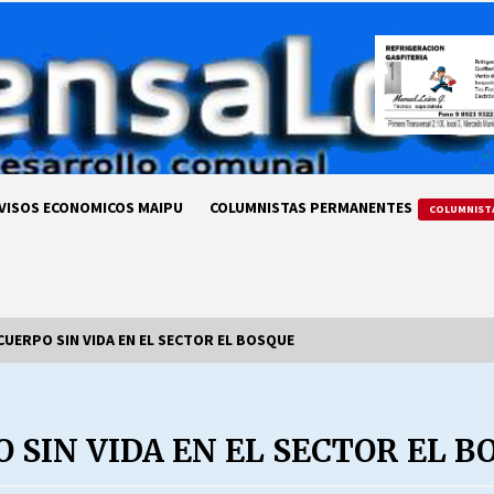
VISOS ECONOMICOS MAIPU
COLUMNISTAS PERMANENTES
COLUMNIST
UERPO SIN VIDA EN EL SECTOR EL BOSQUE
LA DC POR SIEMPRE.RECORDANDO
69 AÑOS DE HISTORIA
SIN VIDA EN EL SECTOR EL B
28/07/2026