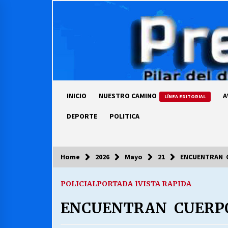
Skip
to
content
INICIO
NUESTRO CAMINO
A
LÍNEA EDITORIAL
DEPORTE
POLITICA
Home
2026
Mayo
21
ENCUENTRAN C
COLUMNISTA
POLICIAL
PORTADA 1
VISTA RAPIDA
Ya se ordenaron las cuentas de
luz… ¿Y cuándo van a bajar?
ENCUENTRAN CUERPO 
03/08/2026