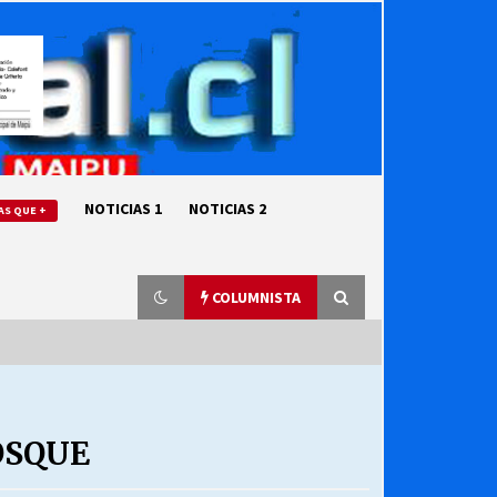
NOTICIAS 1
NOTICIAS 2
AS QUE +
COLUMNISTA
“ORGULLOSOS DE SER DC” SALUDA
EL CUMPLEAÑOS 69
OSQUE
27/07/2026