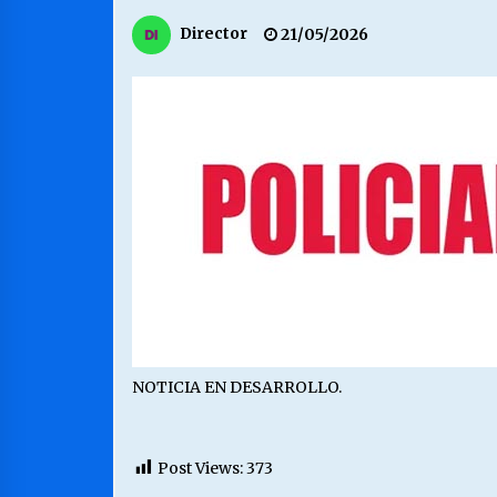
MUNICIPALIDAD, TRABAJADORES,
Director
21/05/2026
CLIMA LABORAL:
13/07/2026
VOLVER A SER ALTERNATIVA
16/06/2026
S.O.S. a los ricos, Save Our Souls
(Salvar Nuestras Almas)
30/04/2026
NOTICIA EN DESARROLLO.
Post Views:
373