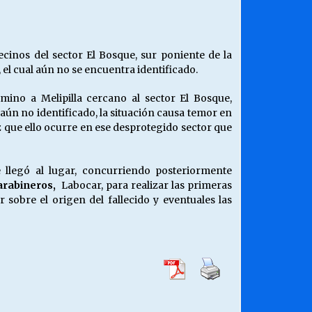
¿Qué habrían dicho?
23/06/2026
inos del sector El Bosque, sur poniente de la
 el cual aún no se encuentra identificado.
Releyendo la Rerum Novarum a 135
años. “La cuestión social hoy”.
mino a Melipilla cercano al sector El Bosque,
16/05/2026
aún no identificado, la situación causa temor en
z que ello ocurre en ese desprotegido sector que
Chile y sus segmentos de la riqueza
06/04/2026
 llegó al lugar, concurriendo posteriormente
arabineros,
Labocar, para realizar las primeras
sobre el origen del fallecido y eventuales las