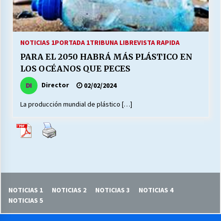
27/07/2026
MUNICIPALIDAD, TRABAJADORES, CLIMA
LABORAL:
NOTICIAS 1
PORTADA 1
TRIBUNA LIBRE
VISTA RAPIDA
13/07/2026
PARA EL 2050 HABRÁ MÁS PLÁSTICO EN
LOS OCÉANOS QUE PECES
Escuela hospitalaria El Carmen de Maipu.
25/06/2026
Director
02/02/2024
La producción mundial de plástico […]
¿Qué habrían dicho?
23/06/2026
VOLVER A SER ALTERNATIVA
16/06/2026
NOTICIAS 1
NOTICIAS 2
NOTICIAS 3
NOTICIAS 4
NOTICIAS 5
MUNICIPALIDADES, HONORARIOS, DESPIDOS
28/05/2026