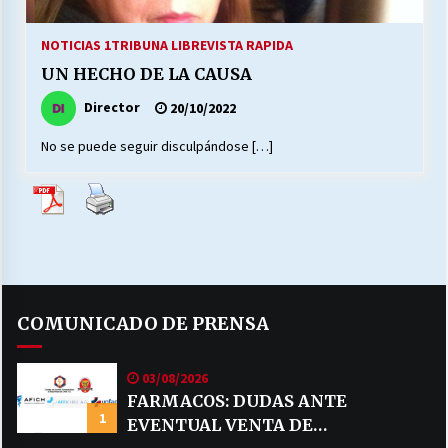
27/07/2026
NOTICIAS 1
TRIBUNA LIBRE
VISTA RAPIDA
MUNICIPALIDAD, TRABAJADORES, CLIMA
UN HECHO DE LA CAUSA
LABORAL:
13/07/2026
Director
20/10/2022
No se puede seguir disculpándose […]
Escuela hospitalaria El Carmen de Maipu.
25/06/2026
¿Qué habrían dicho?
23/06/2026
COMUNICADO DE PRENSA
VOLVER A SER ALTERNATIVA
16/06/2026
03/08/2026
FARMACOS: DUDAS ANTE
1
MUNICIPALIDADES, HONORARIOS, DESPIDOS
EVENTUAL VENTA DE
28/05/2026