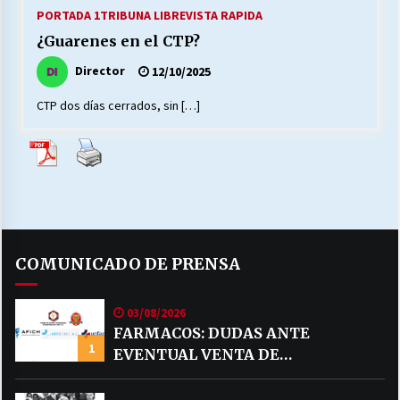
27/07/2026
PORTADA 1
TRIBUNA LIBRE
VISTA RAPIDA
¿Guarenes en el CTP?
MUNICIPALIDAD, TRABAJADORES, CLIMA
LABORAL:
Director
12/10/2025
13/07/2026
CTP dos días cerrados, sin […]
Escuela hospitalaria El Carmen de Maipu.
25/06/2026
¿Qué habrían dicho?
23/06/2026
COMUNICADO DE PRENSA
VOLVER A SER ALTERNATIVA
03/08/2026
16/06/2026
FARMACOS: DUDAS ANTE
1
EVENTUAL VENTA DE
MEDICAMENTOS POR MERCADO
MUNICIPALIDADES, HONORARIOS, DESPIDOS
28/05/2026
LIBRE