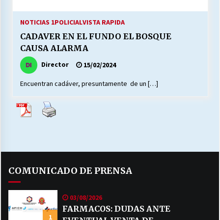
27/07/2026
NOTICIAS 1
POLICIAL
VISTA RAPIDA
MUNICIPALIDAD, TRABAJADORES, CLIMA
CADAVER EN EL FUNDO EL BOSQUE
LABORAL:
13/07/2026
CAUSA ALARMA
Director
15/02/2024
Escuela hospitalaria El Carmen de Maipu.
25/06/2026
Encuentran cadáver, presuntamente de un […]
¿Qué habrían dicho?
23/06/2026
VOLVER A SER ALTERNATIVA
COMUNICADO DE PRENSA
16/06/2026
03/08/2026
MUNICIPALIDADES, HONORARIOS, DESPIDOS
FARMACOS: DUDAS ANTE
1
28/05/2026