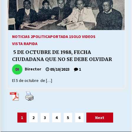
NOTICIAS 2
POLITICA
PORTADA 1
SOLO VIDEOS
VISTA RAPIDA
5 DE OCTUBRE DE 1988, FECHA
CIUDADANA QUE NO SE DEBE OLVIDAR
Director
05/10/2023
1
El 5 de octubre de […]
Paginación
1
2
3
4
5
6
Next
de