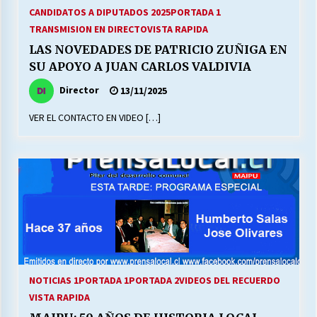
27/07/2026
CANDIDATOS A DIPUTADOS 2025
PORTADA 1
TRANSMISION EN DIRECTO
VISTA RAPIDA
MUNICIPALIDAD, TRABAJADORES, CLIMA
LAS NOVEDADES DE PATRICIO ZUÑIGA EN
LABORAL:
SU APOYO A JUAN CARLOS VALDIVIA
13/07/2026
Director
13/11/2025
Escuela hospitalaria El Carmen de Maipu.
VER EL CONTACTO EN VIDEO […]
25/06/2026
¿Qué habrían dicho?
23/06/2026
VOLVER A SER ALTERNATIVA
16/06/2026
NOTICIAS 1
PORTADA 1
PORTADA 2
VIDEOS DEL RECUERDO
VISTA RAPIDA
MUNICIPALIDADES, HONORARIOS, DESPIDOS
28/05/2026