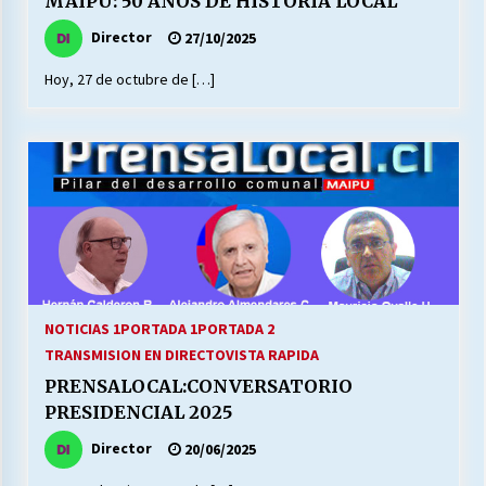
MAIPU: 50 AÑOS DE HISTORIA LOCAL
Director
27/10/2025
Releyendo la Rerum Novarum a 135 años. “La
Hoy, 27 de octubre de […]
cuestión social hoy”.
16/05/2026
S.O.S. a los ricos, Save Our Souls (Salvar
Nuestras Almas)
30/04/2026
¿Asesores con doble sueldo?
18/04/2026
NOTICIAS 1
PORTADA 1
PORTADA 2
TRANSMISION EN DIRECTO
VISTA RAPIDA
Chile y sus segmentos de la riqueza
PRENSALOCAL:CONVERSATORIO
06/04/2026
PRESIDENCIAL 2025
Director
20/06/2025