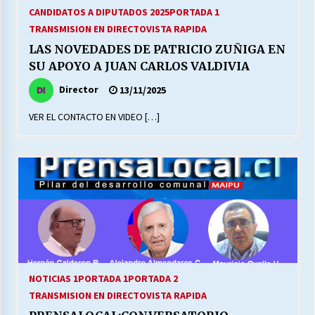
27/07/2026
CANDIDATOS A DIPUTADOS 2025
PORTADA 1
TRANSMISION EN DIRECTO
VISTA RAPIDA
MUNICIPALIDAD, TRABAJADORES, CLIMA
LAS NOVEDADES DE PATRICIO ZUÑIGA EN
LABORAL:
SU APOYO A JUAN CARLOS VALDIVIA
13/07/2026
Director
13/11/2025
Escuela hospitalaria El Carmen de Maipu.
VER EL CONTACTO EN VIDEO […]
25/06/2026
¿Qué habrían dicho?
23/06/2026
VOLVER A SER ALTERNATIVA
16/06/2026
NOTICIAS 1
PORTADA 1
PORTADA 2
TRANSMISION EN DIRECTO
VISTA RAPIDA
MUNICIPALIDADES, HONORARIOS, DESPIDOS
28/05/2026