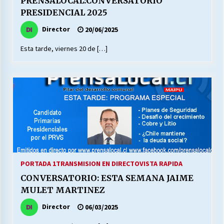
PRENSALOCAL:CONVERSATORIO
PRESIDENCIAL 2025
Director
20/06/2025
Releyendo la Rerum Novarum a 135 años. “La
cuestión social hoy”.
Esta tarde, viernes 20 de […]
16/05/2026
S.O.S. a los ricos, Save Our Souls (Salvar
Nuestras Almas)
30/04/2026
¿Asesores con doble sueldo?
18/04/2026
PORTADA 1
TRANSMISION EN DIRECTO
VISTA RAPIDA
Chile y sus segmentos de la riqueza
CONVERSATORIO: ESTA SEMANA JAIME
06/04/2026
MULET MARTINEZ
Director
06/03/2025