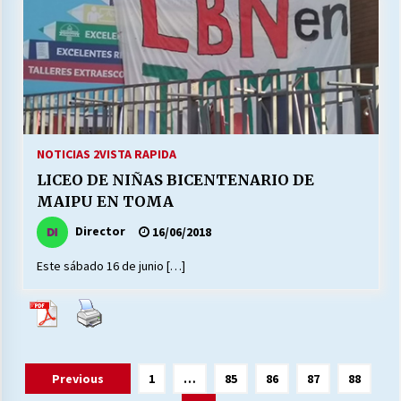
NOTICIAS 2
VISTA RAPIDA
LICEO DE NIÑAS BICENTENARIO DE
MAIPU EN TOMA
Director
16/06/2018
Este sábado 16 de junio […]
Paginación
Previous
1
…
85
86
87
88