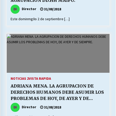
AGRUPACION DD.HH MAIPU.
Director
31/08/2018
Releyendo la Rerum Novarum a 135 años. “La
Este dominmg0o 2 de septiembre […]
cuestión social hoy”.
16/05/2026
S.O.S. a los ricos, Save Our Souls (Salvar
Nuestras Almas)
30/04/2026
¿Asesores con doble sueldo?
18/04/2026
NOTICIAS 2
VISTA RAPIDA
ADRIANA MENA. LA AGRUPACION DE
Chile y sus segmentos de la riqueza
DERECHOS HUMANOS DEBE ASUMIR LOS
06/04/2026
PROBLEMAS DE HOY, DE AYER Y DE
SIEMPRE.
Director
31/08/2018