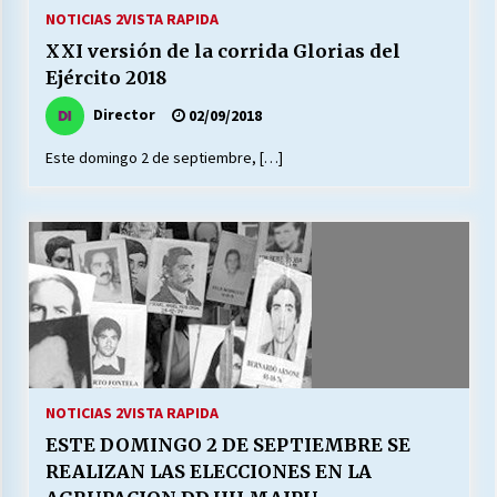
27/07/2026
NOTICIAS 2
VISTA RAPIDA
XXI versión de la corrida Glorias del
MUNICIPALIDAD, TRABAJADORES, CLIMA
Ejército 2018
LABORAL:
13/07/2026
Director
02/09/2018
Este domingo 2 de septiembre, […]
Escuela hospitalaria El Carmen de Maipu.
25/06/2026
¿Qué habrían dicho?
23/06/2026
VOLVER A SER ALTERNATIVA
16/06/2026
NOTICIAS 2
VISTA RAPIDA
ESTE DOMINGO 2 DE SEPTIEMBRE SE
MUNICIPALIDADES, HONORARIOS, DESPIDOS
REALIZAN LAS ELECCIONES EN LA
28/05/2026