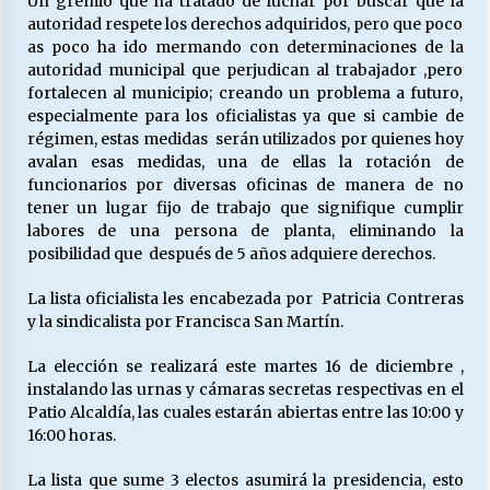
Un gremio que ha tratado de luchar por buscar que la
autoridad respete los derechos adquiridos, pero que poco
as poco ha ido mermando con determinaciones de la
Releyendo la Rerum Novarum a 135 años. “La
autoridad municipal que perjudican al trabajador ,pero
cuestión social hoy”.
fortalecen al municipio; creando un problema a futuro,
16/05/2026
especialmente para los oficialistas ya que si cambie de
régimen, estas medidas serán utilizados por quienes hoy
avalan esas medidas, una de ellas la rotación de
S.O.S. a los ricos, Save Our Souls (Salvar
funcionarios por diversas oficinas de manera de no
Nuestras Almas)
tener un lugar fijo de trabajo que signifique cumplir
30/04/2026
labores de una persona de planta, eliminando la
posibilidad que después de 5 años adquiere derechos.
¿Asesores con doble sueldo?
18/04/2026
La lista oficialista les encabezada por Patricia Contreras
y la sindicalista por Francisca San Martín.
La elección se realizará este martes 16 de diciembre ,
Chile y sus segmentos de la riqueza
instalando las urnas y cámaras secretas respectivas en el
06/04/2026
Patio Alcaldía, las cuales estarán abiertas entre las 10:00 y
16:00 horas.
La lista que sume 3 electos asumirá la presidencia, esto