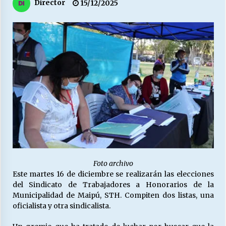
27/07/2026
Director
15/12/2025
MUNICIPALIDAD, TRABAJADORES, CLIMA
LABORAL:
13/07/2026
Escuela hospitalaria El Carmen de Maipu.
25/06/2026
¿Qué habrían dicho?
23/06/2026
Foto archivo
VOLVER A SER ALTERNATIVA
Este martes 16 de diciembre se realizarán las elecciones
16/06/2026
del Sindicato de Trabajadores a Honorarios de la
Municipalidad de Maipú, STH. Compiten dos listas, una
oficialista y otra sindicalista.
MUNICIPALIDADES, HONORARIOS, DESPIDOS
28/05/2026