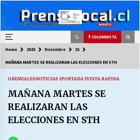
Skip
to
content
COLUMNISTA
Home
2025
Diciembre
15
COLUMNISTA
MAÑANA MARTES SE REALIZARAN LAS ELECCIONES EN STH
Ya se ordenaron las cuentas de luz… ¿Y
cuándo van a bajar?
GREMIALES
NOTICIAS 1
PORTADA 1
VISTA RAPIDA
03/08/2026
MAÑANA MARTES SE
LA DC POR SIEMPRE.RECORDANDO 69 AÑOS DE
REALIZARAN LAS
HISTORIA
28/07/2026
ELECCIONES EN STH
“ORGULLOSOS DE SER DC” SALUDA EL
CUMPLEAÑOS 69