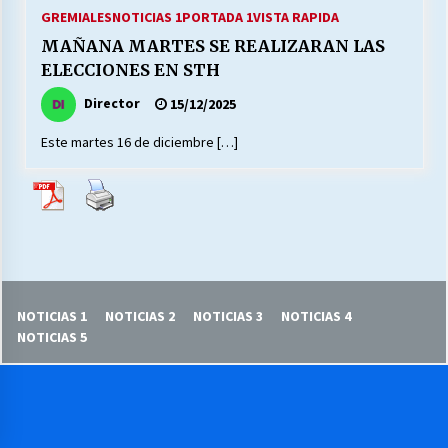
27/07/2026
GREMIALES
NOTICIAS 1
PORTADA 1
VISTA RAPIDA
MAÑANA MARTES SE REALIZARAN LAS
MUNICIPALIDAD, TRABAJADORES, CLIMA
ELECCIONES EN STH
LABORAL:
13/07/2026
Director
15/12/2025
Este martes 16 de diciembre […]
Escuela hospitalaria El Carmen de Maipu.
25/06/2026
¿Qué habrían dicho?
23/06/2026
NOTICIAS 1
NOTICIAS 2
NOTICIAS 3
NOTICIAS 4
VOLVER A SER ALTERNATIVA
NOTICIAS 5
16/06/2026
MUNICIPALIDADES, HONORARIOS, DESPIDOS
28/05/2026