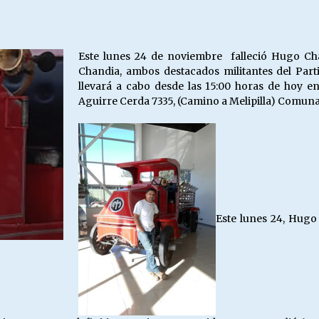
Escuela hospitalaria El Carmen de
Maipu.
25/06/2026
Este lunes 24 de noviembre falleció Hugo Ch
Chandia, ambos destacados militantes del Part
MUNICIPALIDADES, HONORARIOS,
llevará a cabo desde las 15:00 horas de hoy e
DESPIDOS
Aguirre Cerda 7335, (Camino a Melipilla) Comuna 
28/05/2026
¿Asesores con doble sueldo?
18/04/2026
Este lunes 24, Hugo