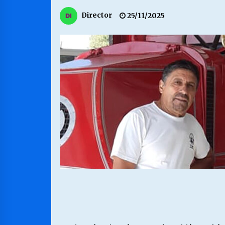
MUNICIPALIDAD, TRABAJADORES,
Director
25/11/2025
CLIMA LABORAL:
13/07/2026
VOLVER A SER ALTERNATIVA
16/06/2026
S.O.S. a los ricos, Save Our Souls
(Salvar Nuestras Almas)
30/04/2026