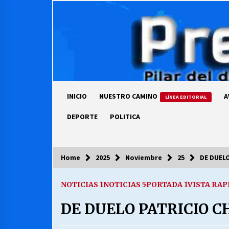
Skip
to
content
INICIO
NUESTRO CAMINO
A
LÍNEA EDITORIAL
DEPORTE
POLITICA
Home
2025
Noviembre
25
DE DUEL
COLUMNISTA
NOTICIAS 1
NOTICIAS 5
PORTADA 1
VISTA RAP
Ya se ordenaron las cuentas de
luz… ¿Y cuándo van a bajar?
DE DUELO PATRICIO 
03/08/2026