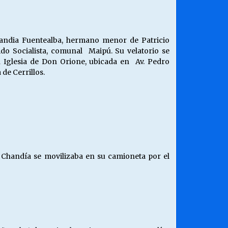
¿Qué habrían dicho?
23/06/2026
andia Fuentealba, hermano menor de Patricio
ido Socialista, comunal Maipú. Su velatorio se
Releyendo la Rerum Novarum a 135
n Iglesia de Don Orione, ubicada en Av. Pedro
años. “La cuestión social hoy”.
de Cerrillos.
16/05/2026
Chile y sus segmentos de la riqueza
06/04/2026
 Chandía se movilizaba en su camioneta por el