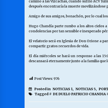
camino a las Vizcachas, cuando sufrió ACV fulm
después encontraría la muerte movilizándose p
Amigo de sus amigos, bonachón, por lo cual lo
Hugo Chandía parte rumbo a los altos cielos a 
condolencias por tan sensible e inesperado pé
El velatorio será en Iglesia de Don Orione a pa
compartir gratos recuerdos de vida.
El día miércoles se hará un responso a las 15
descansará eternamente junto a la familia que le 
Post Views:
976
Posted in
NOTICIAS 1
,
NOTICIAS 5
,
PORT
Tagged #
DE DUELO PATRICIO CHANDIA