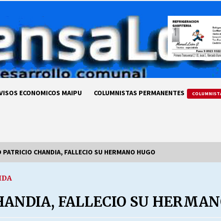
VISOS ECONOMICOS MAIPU
COLUMNISTAS PERMANENTES
COLUMNIST
O PATRICIO CHANDIA, FALLECIO SU HERMANO HUGO
IDA
LA DC POR SIEMPRE.RECORDANDO
69 AÑOS DE HISTORIA
CHANDIA, FALLECIO SU HERMA
28/07/2026