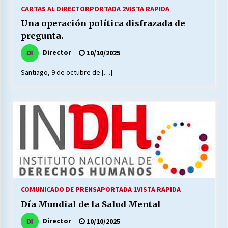
27/07/2026
CARTAS AL DIRECTOR
PORTADA 2
VISTA RAPIDA
Una operación política disfrazada de
MUNICIPALIDAD, TRABAJADORES, CLIMA
pregunta.
LABORAL:
13/07/2026
Director
10/10/2025
Santiago, 9 de octubre de […]
Escuela hospitalaria El Carmen de Maipu.
25/06/2026
¿Qué habrían dicho?
23/06/2026
VOLVER A SER ALTERNATIVA
16/06/2026
COMUNICADO DE PRENSA
PORTADA 1
VISTA RAPIDA
Día Mundial de la Salud Mental
MUNICIPALIDADES, HONORARIOS, DESPIDOS
Director
10/10/2025
28/05/2026