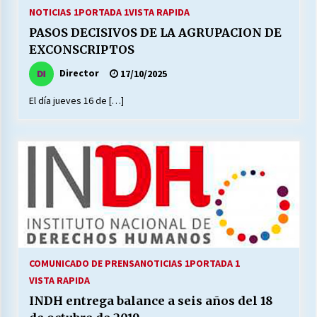
27/07/2026
NOTICIAS 1
PORTADA 1
VISTA RAPIDA
PASOS DECISIVOS DE LA AGRUPACION DE
MUNICIPALIDAD, TRABAJADORES, CLIMA
EXCONSCRIPTOS
LABORAL:
13/07/2026
Director
17/10/2025
El día jueves 16 de […]
Escuela hospitalaria El Carmen de Maipu.
25/06/2026
¿Qué habrían dicho?
23/06/2026
VOLVER A SER ALTERNATIVA
16/06/2026
COMUNICADO DE PRENSA
NOTICIAS 1
PORTADA 1
VISTA RAPIDA
MUNICIPALIDADES, HONORARIOS, DESPIDOS
INDH entrega balance a seis años del 18
28/05/2026