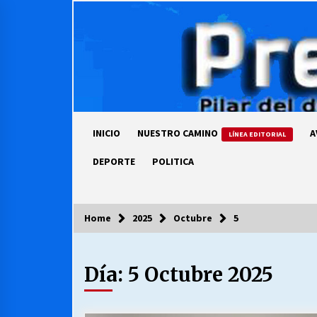
Skip
to
content
INICIO
NUESTRO CAMINO
A
LÍNEA EDITORIAL
DEPORTE
POLITICA
Home
2025
Octubre
5
COLUMNISTA
Día:
5 Octubre 2025
Ya se ordenaron las cuentas de
luz… ¿Y cuándo van a bajar?
03/08/2026