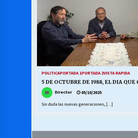
MUNICIPALIDAD, TRABAJADORES,
CLIMA LABORAL:
13/07/2026
VOLVER A SER ALTERNATIVA
16/06/2026
S.O.S. a los ricos, Save Our Souls
(Salvar Nuestras Almas)
POLITICA
PORTADA 1
PORTADA 2
VISTA RAPIDA
30/04/2026
5 DE OCTUBRE DE 1988, EL DIA QUE 
Director
05/10/2025
Sin duda las nuevas generaciones, […]