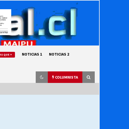
NOTICIAS 1
NOTICIAS 2
AS QUE +
COLUMNISTA
“ORGULLOSOS DE SER DC” SALUDA
EL CUMPLEAÑOS 69
27/07/2026