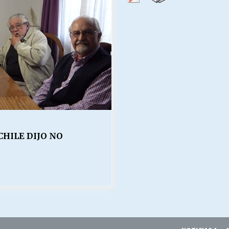
Escuela hospitalaria El Carmen de
Maipu.
25/06/2026
MUNICIPALIDADES, HONORARIOS,
DESPIDOS
28/05/2026
¿Asesores con doble sueldo?
18/04/2026
CHILE DIJO NO