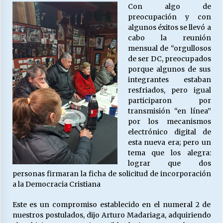
Con algo de
preocupación y con
algunos éxitos se llevó a
Releyendo la Rerum Novarum a 135 años. “La
cabo la reunión
cuestión social hoy”.
mensual de “orgullosos
16/05/2026
de ser DC, preocupados
porque algunos de sus
S.O.S. a los ricos, Save Our Souls (Salvar
integrantes estaban
Nuestras Almas)
resfriados, pero igual
30/04/2026
participaron por
transmisión “en línea”
por los mecanismos
¿Asesores con doble sueldo?
electrónico digital de
18/04/2026
esta nueva era; pero un
tema que los alegra:
lograr que dos
Chile y sus segmentos de la riqueza
personas firmaran la ficha de solicitud de incorporación
06/04/2026
a la Democracia Cristiana
Este es un compromiso establecido en el numeral 2 de
nuestros postulados, dijo Arturo Madariaga, adquiriendo