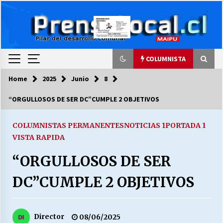
Skip
to
content
COLUMNISTA
Home
2025
Junio
8
COLUMNISTA
“ORGULLOSOS DE SER DC”CUMPLE 2 OBJETIVOS
Ya se ordenaron las cuentas de luz… ¿Y
cuándo van a bajar?
COLUMNISTAS PERMANENTES
NOTICIAS 1
PORTADA 1
03/08/2026
VISTA RAPIDA
“ORGULLOSOS DE SER
LA DC POR SIEMPRE.RECORDANDO 69 AÑOS DE
HISTORIA
DC”CUMPLE 2 OBJETIVOS
28/07/2026
“ORGULLOSOS DE SER DC” SALUDA EL
CUMPLEAÑOS 69
Director
08/06/2025