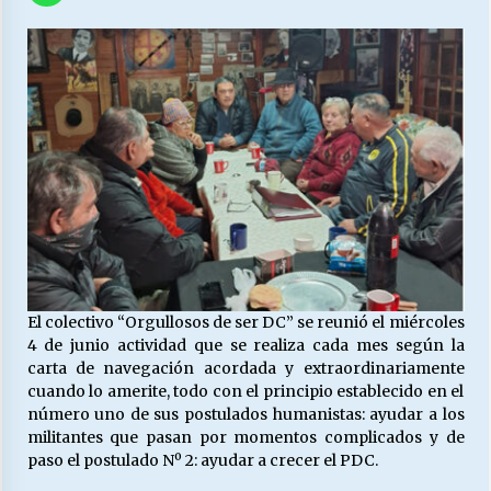
27/07/2026
MUNICIPALIDAD, TRABAJADORES, CLIMA
LABORAL:
13/07/2026
Escuela hospitalaria El Carmen de Maipu.
25/06/2026
¿Qué habrían dicho?
23/06/2026
El colectivo “Orgullosos de ser DC” se reunió el miércoles
4 de junio actividad que se realiza cada mes según la
VOLVER A SER ALTERNATIVA
carta de navegación acordada y extraordinariamente
16/06/2026
cuando lo amerite, todo con el principio establecido en el
número uno de sus postulados humanistas: ayudar a los
militantes que pasan por momentos complicados y de
paso el postulado Nº 2: ayudar a crecer el PDC.
MUNICIPALIDADES, HONORARIOS, DESPIDOS
28/05/2026