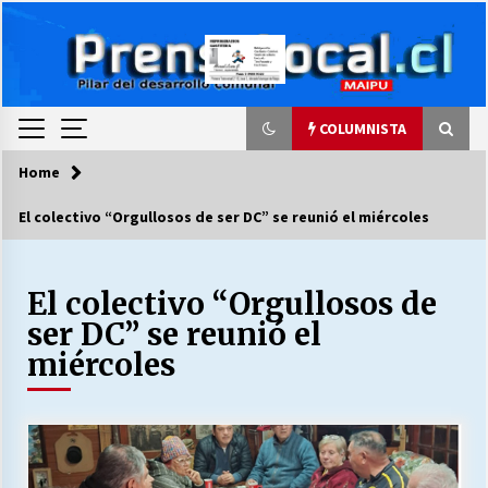
Skip
to
content
COLUMNISTA
Home
COLUMNISTA
El colectivo “Orgullosos de ser DC” se reunió el miércoles
Ya se ordenaron las cuentas de luz… ¿Y
cuándo van a bajar?
03/08/2026
El colectivo “Orgullosos de
ser DC” se reunió el
LA DC POR SIEMPRE.RECORDANDO 69 AÑOS DE
miércoles
HISTORIA
28/07/2026
“ORGULLOSOS DE SER DC” SALUDA EL
CUMPLEAÑOS 69