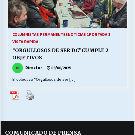
27/07/2026
MUNICIPALIDAD, TRABAJADORES, CLIMA
LABORAL:
13/07/2026
COLUMNISTAS PERMANENTES
NOTICIAS 1
PORTADA 1
VISTA RAPIDA
Escuela hospitalaria El Carmen de Maipu.
“ORGULLOSOS DE SER DC”CUMPLE 2
25/06/2026
OBJETIVOS
Director
08/06/2025
¿Qué habrían dicho?
23/06/2026
El colectivo “Orgullosos de ser […]
VOLVER A SER ALTERNATIVA
16/06/2026
MUNICIPALIDADES, HONORARIOS, DESPIDOS
COMUNICADO DE PRENSA
28/05/2026