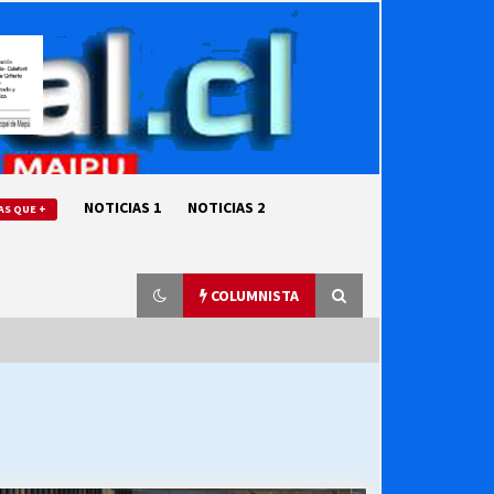
NOTICIAS 1
NOTICIAS 2
AS QUE +
COLUMNISTA
“ORGULLOSOS DE SER DC” SALUDA
EL CUMPLEAÑOS 69
27/07/2026