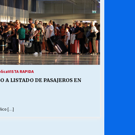
¿Qué habrían dicho?
23/06/2026
Releyendo la Rerum Novarum a 135
años. “La cuestión social hoy”.
16/05/2026
Chile y sus segmentos de la riqueza
06/04/2026
lica
VISTA RAPIDA
O A LISTADO DE PASAJEROS EN
lico […]