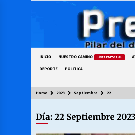
Skip
to
content
INICIO
NUESTRO CAMINO
A
LÍNEA EDITORIAL
DEPORTE
POLITICA
Home
2023
Septiembre
22
COLUMNISTA
Día:
22 Septiembre 202
Ya se ordenaron las cuentas de
luz… ¿Y cuándo van a bajar?
03/08/2026