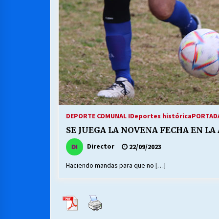
MUNICIPALIDAD, TRABAJADORES,
CLIMA LABORAL:
13/07/2026
VOLVER A SER ALTERNATIVA
16/06/2026
S.O.S. a los ricos, Save Our Souls
(Salvar Nuestras Almas)
DEPORTE COMUNAL I
Deportes histórica
PORTADA
30/04/2026
SE JUEGA LA NOVENA FECHA EN LA
Director
22/09/2023
Haciendo mandas para que no […]