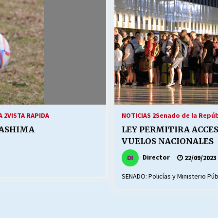
Escuela hospitalaria El Carmen de
Maipu.
25/06/2026
MUNICIPALIDADES, HONORARIOS,
DESPIDOS
28/05/2026
¿Asesores con doble sueldo?
18/04/2026
 2
VISTA RAPIDA
NOTICIAS 2
Senado de la Repúb
 ASHIMA
LEY PERMITIRA ACCES
VUELOS NACIONALES
Director
22/09/2023
SENADO: Policías y Ministerio Púb