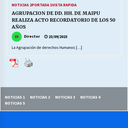
27/07/2026
NOTICIAS 2
PORTADA 1
VISTA RAPIDA
AGRUPACION DE DD. HH. DE MAIPU
MUNICIPALIDAD, TRABAJADORES, CLIMA
REALIZA ACTO RECORDATORIO DE LOS 50
LABORAL:
AÑOS
13/07/2026
Director
23/09/2023
Escuela hospitalaria El Carmen de Maipu.
La Agrupación de derechos Humanos […]
25/06/2026
¿Qué habrían dicho?
23/06/2026
VOLVER A SER ALTERNATIVA
NOTICIAS 1
NOTICIAS 2
NOTICIAS 3
NOTICIAS 4
16/06/2026
NOTICIAS 5
MUNICIPALIDADES, HONORARIOS, DESPIDOS
28/05/2026