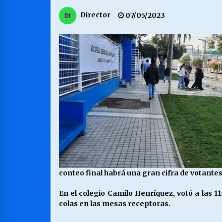
MUNICIPALIDAD, TRABAJADORES,
Director
07/05/2023
CLIMA LABORAL:
13/07/2026
VOLVER A SER ALTERNATIVA
16/06/2026
S.O.S. a los ricos, Save Our Souls
(Salvar Nuestras Almas)
30/04/2026
conteo final habrá una gran cifra de votantes
En el colegio Camilo Henríquez, votó a las 1
colas en las mesas receptoras.