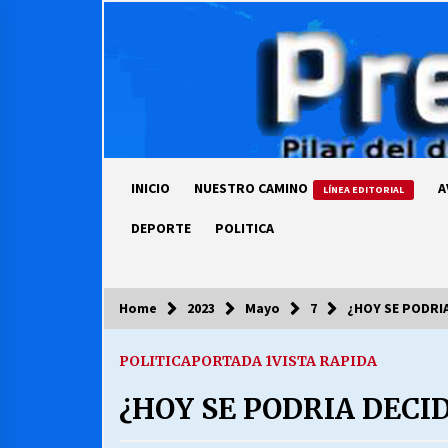
Skip
to
content
INICIO
NUESTRO CAMINO
A
LÍNEA EDITORIAL
DEPORTE
POLITICA
Home
2023
Mayo
7
¿HOY SE PODRIA
COLUMNISTA
POLITICA
PORTADA 1
VISTA RAPIDA
Ya se ordenaron las cuentas de
luz… ¿Y cuándo van a bajar?
¿HOY SE PODRIA DECID
03/08/2026