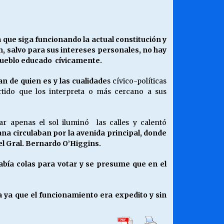
¿Qué habrían dicho?
23/06/2026
que siga funcionando la actual constitución y
n, salvo para sus intereses personales, no hay
Releyendo la Rerum Novarum a 135
 pueblo educado cívicamente.
años. “La cuestión social hoy”.
16/05/2026
n de quien es y las cualidade
s cívico-políticas
rtido que los interpreta o más cercano a sus
Chile y sus segmentos de la riqueza
06/04/2026
r apenas el sol iluminó las calles y calentó
ana circulaban por la avenida principal, donde
 el Gral. Bernardo O’Higgins.
abía colas para votar y se presume que en el
a ya que el funcionamiento era expedito y sin