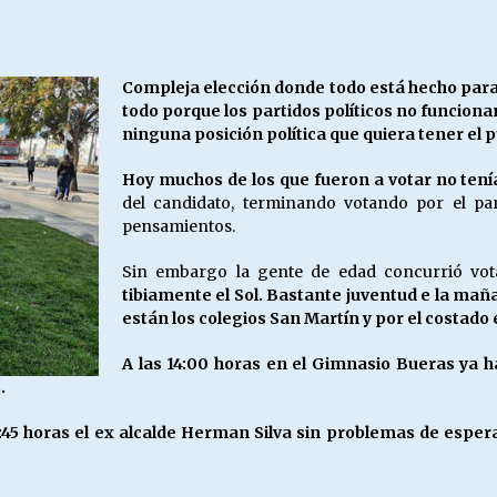
Escuela hospitalaria El Carmen de
Maipu.
25/06/2026
Compleja elección donde todo está hecho para 
todo porque los partidos políticos no funciona
MUNICIPALIDADES, HONORARIOS,
ninguna posición política que quiera tener el
DESPIDOS
28/05/2026
Hoy muchos de los que fueron a votar no tenía
del candidato, terminando votando por el pa
pensamientos.
¿Asesores con doble sueldo?
18/04/2026
Sin embargo la gente de edad concurrió vota
tibiamente el Sol. Bastante juventud e la mañ
están los colegios San Martín y por el costado
A las 14:00 horas en el Gimnasio Bueras ya h
.
1:45 horas el ex alcalde Herman Silva sin problemas de esper