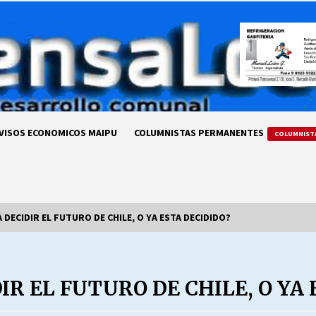
VISOS ECONOMICOS MAIPU
COLUMNISTAS PERMANENTES
COLUMNIST
 DECIDIR EL FUTURO DE CHILE, O YA ESTA DECIDIDO?
LA DC POR SIEMPRE.RECORDANDO
69 AÑOS DE HISTORIA
IR EL FUTURO DE CHILE, O YA 
28/07/2026