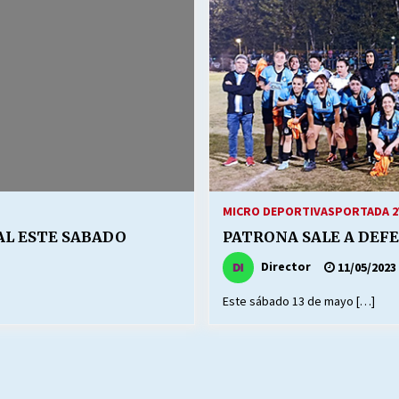
Escuela hospitalaria El Carmen de
Maipu.
25/06/2026
MUNICIPALIDADES, HONORARIOS,
DESPIDOS
28/05/2026
¿Asesores con doble sueldo?
18/04/2026
MICRO DEPORTIVAS
PORTADA 2
AL ESTE SABADO
PATRONA SALE A DEF
Director
11/05/2023
Este sábado 13 de mayo […]