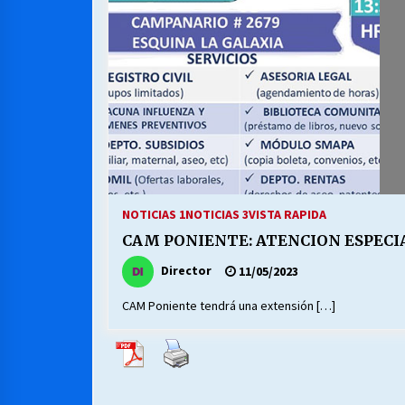
MUNICIPALIDAD, TRABAJADORES,
CLIMA LABORAL:
13/07/2026
VOLVER A SER ALTERNATIVA
16/06/2026
S.O.S. a los ricos, Save Our Souls
(Salvar Nuestras Almas)
NOTICIAS 1
NOTICIAS 3
VISTA RAPIDA
30/04/2026
CAM PONIENTE: ATENCION ESPECI
Director
11/05/2023
CAM Poniente tendrá una extensión […]