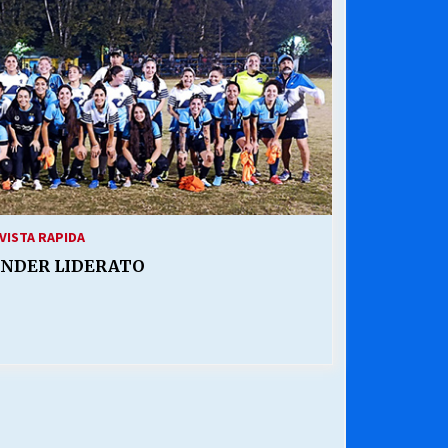
¿Qué habrían dicho?
23/06/2026
Releyendo la Rerum Novarum a 135
años. “La cuestión social hoy”.
16/05/2026
Chile y sus segmentos de la riqueza
06/04/2026
VISTA RAPIDA
ENDER LIDERATO