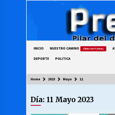
Skip
to
content
INICIO
NUESTRO CAMINO
A
LÍNEA EDITORIAL
DEPORTE
POLITICA
Home
2023
Mayo
11
COLUMNISTA
Día:
11 Mayo 2023
Ya se ordenaron las cuentas de
luz… ¿Y cuándo van a bajar?
03/08/2026