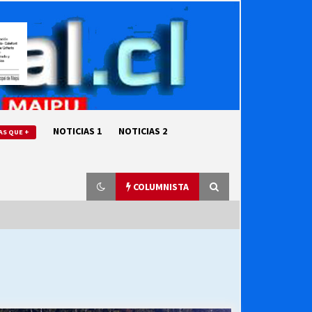
NOTICIAS 1
NOTICIAS 2
AS QUE +
COLUMNISTA
“ORGULLOSOS DE SER DC” SALUDA
EL CUMPLEAÑOS 69
27/07/2026