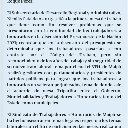
Roque Pérez.
El Subsecretario de Desarrollo Regional y Administrativo,
Releyendo la Rerum Novarum a 135 años. “La
Nicolás Cataldo Astorga, citó a la primera mesa de trabajo
cuestión social hoy”.
que tiene como fin resolver problemas que se
16/05/2026
presentaron con la continuidad de los trabajadores a
honorarios en la discusión del Presupuesto de la Nación
2023; recordar que en la discusión del presupuesto se
S.O.S. a los ricos, Save Our Souls (Salvar
Nuestras Almas)
determinaba que los trabajadores pasarían a con
30/04/2026
contrato por el Código del Trabajo, pero sin
reconocimiento de los años de trabajo y sin seguridad de
su nuevo trato laboral, tema por el cual el STH-de Maipú
¿Asesores con doble sueldo?
realizó gestiones con parlamentarios y presidentes de
18/04/2026
partidos políticos para lograr que los trabajadores a
honorarios no salieran perjudicados, tema de donde sale
el acuerdo de mesa Tripartita entre el Gobierno,
Chile y sus segmentos de la riqueza
Municipalidades y Trabajadores a Honorarios, tanto del
06/04/2026
Estado como municipales.
El Sindicato de Trabajadores a Honorarios de Maipú se
ha hecho asesorar en temas legales respecto a los temas
laborales con el fin de participar en las mesas, realizando