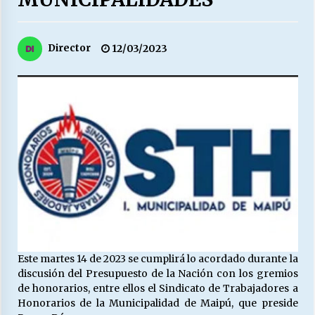
27/07/2026
MUNICIPALIDAD, TRABAJADORES, CLIMA
Director
12/03/2023
LABORAL:
13/07/2026
Escuela hospitalaria El Carmen de Maipu.
25/06/2026
¿Qué habrían dicho?
23/06/2026
VOLVER A SER ALTERNATIVA
16/06/2026
Este martes 14 de 2023 se cumplirá lo acordado durante la
discusión del Presupuesto de la Nación con los gremios
de honorarios, entre ellos el Sindicato de Trabajadores a
MUNICIPALIDADES, HONORARIOS, DESPIDOS
Honorarios de la Municipalidad de Maipú, que preside
28/05/2026