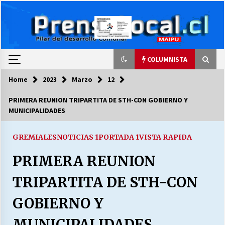
Skip
to
content
COLUMNISTA
Home
2023
Marzo
12
COLUMNISTA
PRIMERA REUNION TRIPARTITA DE STH-CON GOBIERNO Y
MUNICIPALIDADES
Ya se ordenaron las cuentas de luz… ¿Y
cuándo van a bajar?
03/08/2026
GREMIALES
NOTICIAS 1
PORTADA 1
VISTA RAPIDA
PRIMERA REUNION
LA DC POR SIEMPRE.RECORDANDO 69 AÑOS DE
HISTORIA
TRIPARTITA DE STH-CON
28/07/2026
GOBIERNO Y
“ORGULLOSOS DE SER DC” SALUDA EL
CUMPLEAÑOS 69
MUNICIPALIDADES