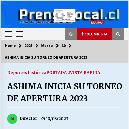
Skip
to
content
COLUMNISTA
Home
2023
Marzo
10
COLUMNISTA
ASHIMA INICIA SU TORNEO DE APERTURA 2023
Ya se ordenaron las cuentas de luz… ¿Y
cuándo van a bajar?
Deportes histórica
PORTADA 2
VISTA RAPIDA
03/08/2026
ASHIMA INICIA SU TORNEO
LA DC POR SIEMPRE.RECORDANDO 69 AÑOS DE
DE APERTURA 2023
HISTORIA
28/07/2026
Director
10/03/2023
“ORGULLOSOS DE SER DC” SALUDA EL
CUMPLEAÑOS 69