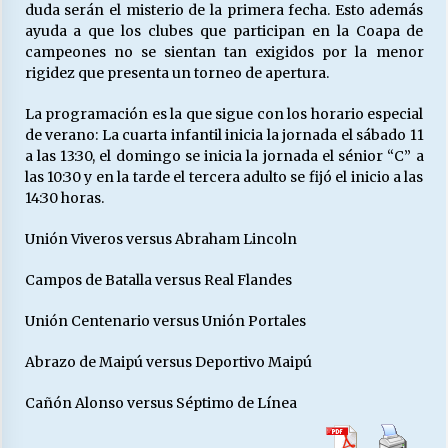
duda serán el misterio de la primera fecha. Esto además
ayuda a que los clubes que participan en la Coapa de
campeones no se sientan tan exigidos por la menor
Releyendo la Rerum Novarum a 135 años. “La
rigidez que presenta un torneo de apertura.
cuestión social hoy”.
16/05/2026
La programación es la que sigue con los horario especial
de verano: La cuarta infantil inicia la jornada el sábado 11
S.O.S. a los ricos, Save Our Souls (Salvar
a las 13:30, el domingo se inicia la jornada el sénior “C” a
Nuestras Almas)
las 10:30 y en la tarde el tercera adulto se fijó el inicio a las
30/04/2026
14:30 horas.
Unión Viveros versus Abraham Lincoln
¿Asesores con doble sueldo?
18/04/2026
Campos de Batalla versus Real Flandes
Unión Centenario versus Unión Portales
Chile y sus segmentos de la riqueza
06/04/2026
Abrazo de Maipú versus Deportivo Maipú
Cañón Alonso versus Séptimo de Línea