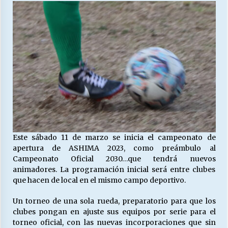
27/07/2026
MUNICIPALIDAD, TRABAJADORES, CLIMA
LABORAL:
13/07/2026
Escuela hospitalaria El Carmen de Maipu.
25/06/2026
¿Qué habrían dicho?
23/06/2026
Este sábado 11 de marzo se inicia el campeonato de
apertura de ASHIMA 2023, como preámbulo al
Campeonato Oficial 2030…que tendrá nuevos
VOLVER A SER ALTERNATIVA
animadores. La programación inicial será entre clubes
16/06/2026
que hacen de local en el mismo campo deportivo.
Un torneo de una sola rueda, preparatorio para que los
clubes pongan en ajuste sus equipos por serie para el
MUNICIPALIDADES, HONORARIOS, DESPIDOS
torneo oficial, con las nuevas incorporaciones que sin
28/05/2026