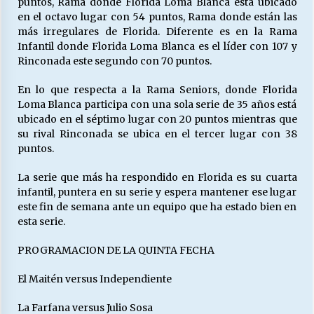
puntos, Rama donde Florida Loma Blanca está ubicado
en el octavo lugar con 54 puntos, Rama donde están las
más irregulares de Florida. Diferente es en la Rama
Releyendo la Rerum Novarum a 135 años. “La
Infantil donde Florida Loma Blanca es el líder con 107 y
cuestión social hoy”.
Rinconada este segundo con 70 puntos.
16/05/2026
En lo que respecta a la Rama Seniors, donde Florida
Loma Blanca participa con una sola serie de 35 años está
S.O.S. a los ricos, Save Our Souls (Salvar
ubicado en el séptimo lugar con 20 puntos mientras que
Nuestras Almas)
su rival Rinconada se ubica en el tercer lugar con 38
30/04/2026
puntos.
¿Asesores con doble sueldo?
La serie que más ha respondido en Florida es su cuarta
18/04/2026
infantil, puntera en su serie y espera mantener ese lugar
este fin de semana ante un equipo que ha estado bien en
esta serie.
Chile y sus segmentos de la riqueza
PROGRAMACION DE LA QUINTA FECHA
06/04/2026
El Maitén versus Independiente
La Farfana versus Julio Sosa