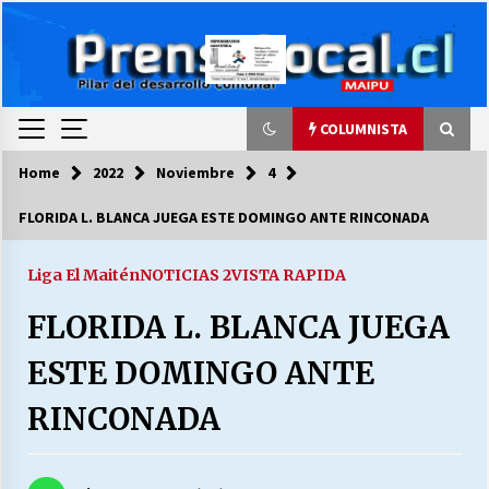
Skip
to
content
COLUMNISTA
Home
2022
Noviembre
4
COLUMNISTA
FLORIDA L. BLANCA JUEGA ESTE DOMINGO ANTE RINCONADA
Ya se ordenaron las cuentas de luz… ¿Y
cuándo van a bajar?
Liga El Maitén
NOTICIAS 2
VISTA RAPIDA
03/08/2026
FLORIDA L. BLANCA JUEGA
LA DC POR SIEMPRE.RECORDANDO 69 AÑOS DE
ESTE DOMINGO ANTE
HISTORIA
28/07/2026
RINCONADA
“ORGULLOSOS DE SER DC” SALUDA EL
CUMPLEAÑOS 69