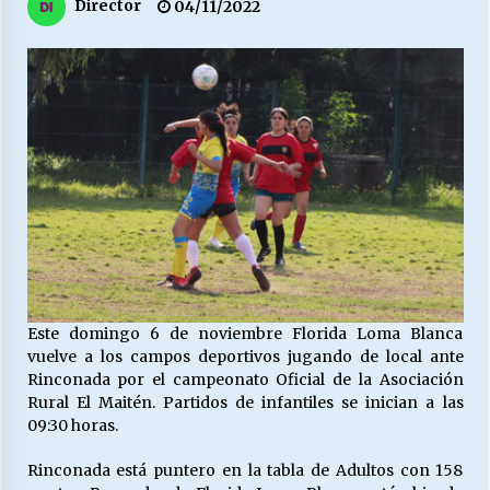
27/07/2026
Director
04/11/2022
MUNICIPALIDAD, TRABAJADORES, CLIMA
LABORAL:
13/07/2026
Escuela hospitalaria El Carmen de Maipu.
25/06/2026
¿Qué habrían dicho?
23/06/2026
Este domingo 6 de noviembre Florida Loma Blanca
vuelve a los campos deportivos jugando de local ante
VOLVER A SER ALTERNATIVA
Rinconada por el campeonato Oficial de la Asociación
16/06/2026
Rural El Maitén. Partidos de infantiles se inician a las
09:30 horas.
MUNICIPALIDADES, HONORARIOS, DESPIDOS
Rinconada está puntero en la tabla de Adultos con 158
28/05/2026